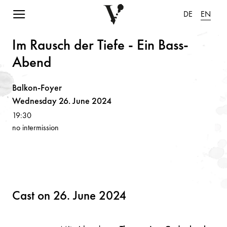
Navigation einblenden
DE
EN
Im R
a
usch der Tiefe - Ei
n
B
a
ss-
Abe
n
d
Balkon-Foyer
Wednesday 26. June 2024
19:30
no intermission
Cast on 26. June 2024