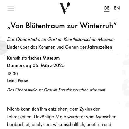
Navigation einblenden
DE
EN
„Vo
n
Blüte
n
tr
a
um zur Wi
n
terruh”
Das Opernstudio zu Gast im Kunsthistorischen Museum
Lieder über das Kommen und Gehen der Jahreszeiten
Kunsthistorisches Museum
Donnerstag 06. März 2025
18:30
keine Pause
Das Opernstudio zu Gast im Kunsthistorischen Museum
Nichts kann sich ihm entziehen, dem Zyklus der
Jahreszeiten. Unzählige Male wurde er vom Menschen
beobachtet, analysiert, wissenschaftlich, poetisch und