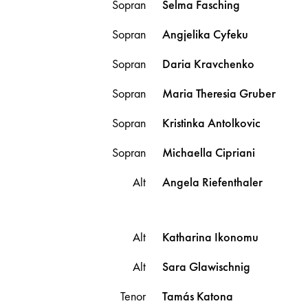
Sopran
Selma
Fasching
Sopran
Angjelika
Cyfeku
Sopran
Daria
Kravchenko
Sopran
Maria Theresia
Gruber
Sopran
Kristinka
Antolkovic
Sopran
Michaella
Cipriani
Alt
Angela
Riefenthaler
Alt
Katharina
Ikonomu
Alt
Sara
Glawischnig
Tenor
Tamás
Katona