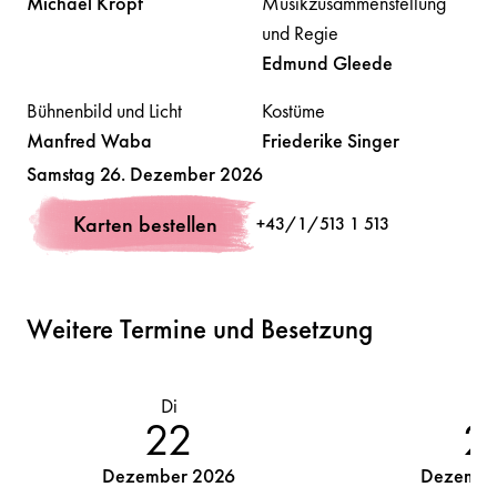
Michael
Kropf
Musikzusammenstellung
und Regie
Edmund
Gleede
Bühnenbild und Licht
Kostüme
Manfred
Waba
Friederike
Singer
Volksoper
Samstag 26. Dezember 2026
Musikalische Einrichtung
Béla
Fischer
Karten bestellen
+43/1/513 1 513
Weitere Termine und Besetzung
Di
So
22
2
Dezember 2026
Dezembe