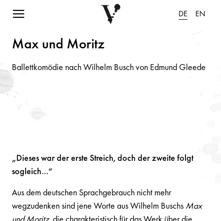
Navigation einblenden
DE
EN
M
a
x u
n
d Moritz
Ballettkomödie nach Wilhelm Busch von Edmund Gleede
„Dieses war der erste Streich, doch der zweite folgt
sogleich…“
Aus dem deutschen Sprachgebrauch nicht mehr
wegzudenken sind jene Worte aus Wilhelm Buschs
Max
und Moritz
, die charakteristisch für das Werk über die