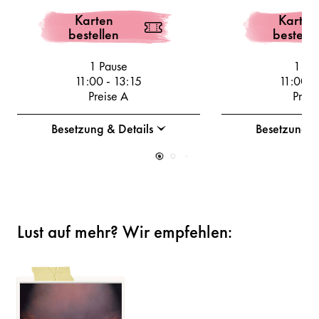
Karten
Karten
bestellen
bestelle
1 Pause
1 Pa
11:00
-
13:15
11:00
-
Preise A
Preis
Besetzung & Details
Besetzung &
Lust auf mehr? Wir empfehlen: