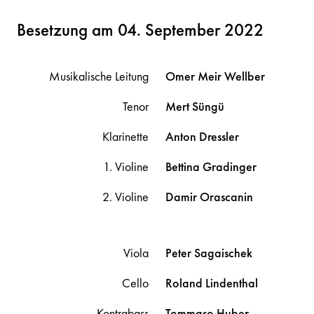
Besetzung am 04. September 2022
Musikalische Leitung
Omer Meir
Wellber
Tenor
Mert
Süngü
Klarinette
Anton
Dressler
1. Violine
Bettina
Gradinger
2. Violine
Damir
Orascanin
Viola
Peter
Sagaischek
Cello
Roland
Lindenthal
Kontrabass
Tommaso
Huber