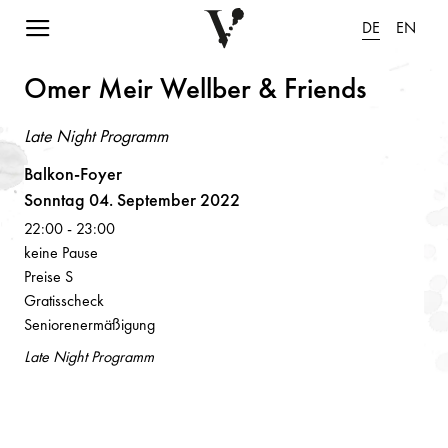
Navigation einblenden
DE
EN
Omer Meir Wellber & Frie
n
ds
Late Night Programm
Balkon-Foyer
Sonntag 04. September 2022
22:00
-
23:00
keine Pause
Preise S
Gratisscheck
Seniorenermäßigung
Late Night Programm