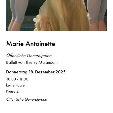
M
a
rie A
n
toi
n
ette
Öffentliche Generalprobe
Ballett von Thierry Malandain
Volksoper
Donnerstag 18. Dezember 2025
10:00
-
11:30
keine Pause
Preise Z
Öffentliche Generalprobe