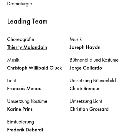
Dramaturgie.
Leading Team
Choreografie
Musik
Thierry
Malandain
Joseph
Haydn
Musik
Bühnenbild und Kostüme
Christoph Willibald
Gluck
Jorge
Gallardo
Licht
Umsetzung Bühnenbild
François
Menou
Chloé
Breneur
Umsetzung Kostüme
Umsetzung Licht
Karine
Prins
Christian
Grossard
Einstudierung
Frederik
Deberdt