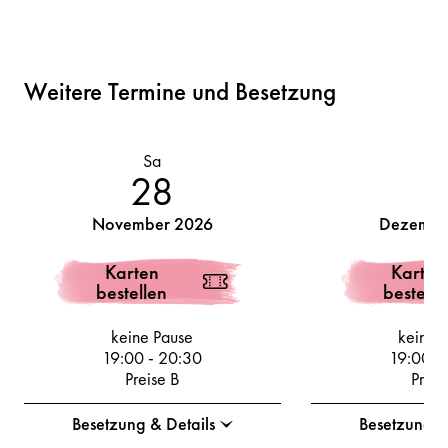
Weitere Termine und Besetzung
Sa
M
28
November 2026
Dezembe
Karten
Karten
bestellen
bestelle
keine Pause
keine 
19:00
-
20:30
19:00
-
Preise B
Preis
Besetzung & Details
Besetzung &