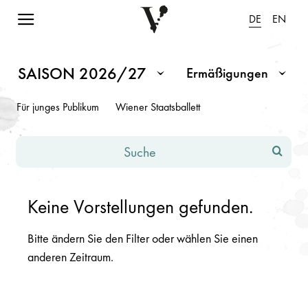
Navigation einblenden
DE
EN
Spielplan Saison 2026/2027
Hinweis: Änderungen in den Eingabefeldern oder Dropdowns fü
SAISON 2026/27
Ermäßigungen
Monat / Saison
Ermäßigungen
Für junges Publikum
Wiener Staatsballett
Suche
Keine Vorstellungen gefunden.
Bitte ändern Sie den Filter oder wählen Sie einen
anderen Zeitraum.