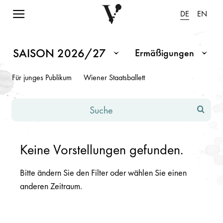
Navigation einblenden
DE
EN
Spielplan Saison 2026/2027
Hinweis: Änderungen in den Eingabefeldern oder Dropdowns fü
SAISON 2026/27
Ermäßigungen
Monat / Saison
Ermäßigungen
Für junges Publikum
Wiener Staatsballett
Suche
Keine Vorstellungen gefunden.
Bitte ändern Sie den Filter oder wählen Sie einen
anderen Zeitraum.