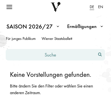
Navigation einblenden
DE
EN
Spielplan Saison 2026/2027
Hinweis: Änderungen in den Eingabefeldern oder Dropdowns fü
SAISON 2026/27
Ermäßigungen
Monat / Saison
Ermäßigungen
Für junges Publikum
Wiener Staatsballett
Suche
Keine Vorstellungen gefunden.
Bitte ändern Sie den Filter oder wählen Sie einen
anderen Zeitraum.