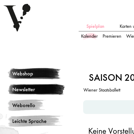
Spielplan
Karten 
Kalender
Premieren
Wie
Spielplan
Webshop
Hinweis: Änderungen in d
SAISON 2
Monat / Saison
Newsletter
Wiener Staatsballett
Suche
Weborello
Leichte Sprache
Keine Vorstel