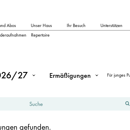
und Abos
Unser Haus
Ihr Besuch
Unterstützen
deraufnahmen
Repertoire
 Saison 2026/2027
en Eingabefeldern oder Dropdowns führen zu einem Neuladen der
026/27
Ermäßigungen
Für junges P
Ermäßigungen
lungen gefunden.