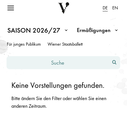
Navigation einblenden
DE
EN
Spielplan Saison 2026/2027
Hinweis: Änderungen in den Eingabefeldern oder Dropdowns fü
SAISON 2026/27
Ermäßigungen
Monat / Saison
Ermäßigungen
Für junges Publikum
Wiener Staatsballett
Suche
Keine Vorstellungen gefunden.
Bitte ändern Sie den Filter oder wählen Sie einen
anderen Zeitraum.