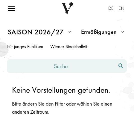
Navigation einblenden
DE
EN
Spielplan Saison 2026/2027
Hinweis: Änderungen in den Eingabefeldern oder Dropdowns fü
SAISON 2026/27
Ermäßigungen
Monat / Saison
Ermäßigungen
Für junges Publikum
Wiener Staatsballett
Suche
Keine Vorstellungen gefunden.
Bitte ändern Sie den Filter oder wählen Sie einen
anderen Zeitraum.