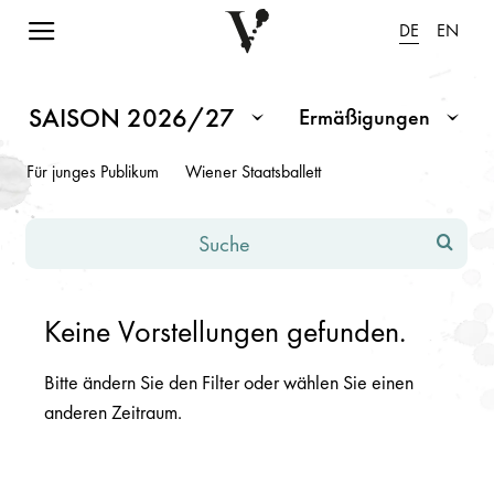
Navigation einblenden
DE
EN
Spielplan Saison 2026/2027
Hinweis: Änderungen in den Eingabefeldern oder Dropdowns fü
SAISON 2026/27
Ermäßigungen
Monat / Saison
Ermäßigungen
Für junges Publikum
Wiener Staatsballett
Suche
Keine Vorstellungen gefunden.
Bitte ändern Sie den Filter oder wählen Sie einen
anderen Zeitraum.