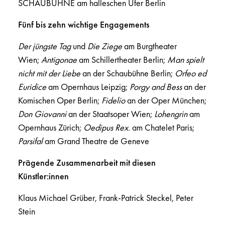
SCHAUBÜHNE am halleschen Ufer Berlin
Fünf bis zehn wichtige Engagements
Der jüngste Tag
und
Die Ziege
am Burgtheater
Wien;
Antigonae
am Schillertheater Berlin;
Man spielt
nicht mit der Liebe
an der Schaubühne Berlin;
Orfeo ed
Euridice
am Opernhaus Leipzig;
Porgy and Bess
an der
Komischen Oper Berlin;
Fidelio
an der Oper München;
Don Giovanni
an der Staatsoper Wien;
Lohengrin
am
Opernhaus Zürich;
Oedipus Rex.
am Chatelet Paris;
Parsifal
am Grand Theatre de Geneve
Prägende Zusammenarbeit mit diesen
Künstler:innen
Klaus Michael Grüber, Frank-Patrick Steckel, Peter
Stein