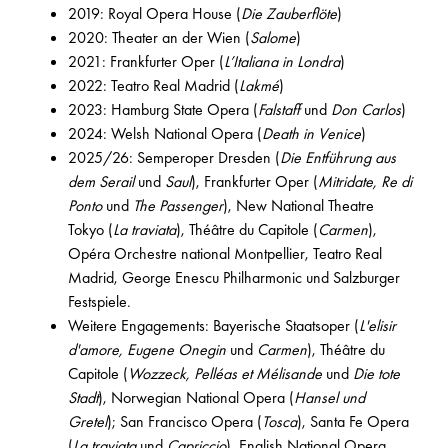
2019: Royal Opera House (
Die Zauberflöte
)
2020: Theater an der Wien (
Salome
)
2021: Frankfurter Oper (
L’Italiana in Londra
)
2022: Teatro Real Madrid (
Lakmé
)
2023: Hamburg State Opera (
Falstaff
und
Don Carlos
)
2024: Welsh National Opera (
Death in Venice
)
2025/26: Semperoper Dresden (
Die Entführung aus
dem Serail
und
Saul
), Frankfurter Oper (
Mitridate, Re di
Ponto
und
The Passenger
), New National Theatre
Tokyo (
La traviata
), Théâtre du Capitole (
Carmen
),
Opéra Orchestre national Montpellier, Teatro Real
Madrid, George Enescu Philharmonic und Salzburger
Festspiele.
Weitere Engagements: Bayerische Staatsoper (
L'elisir
d'amore, Eugene Onegin
und
Carmen
), Théâtre du
Capitole (
Wozzeck, Pelléas et Mélisande
und
Die tote
Stadt
), Norwegian National Opera (
Hansel und
Gretel
); San Francisco Opera (
Tosca
), Santa Fe Opera
(
La traviata
und
Capriccio
), English National Opera