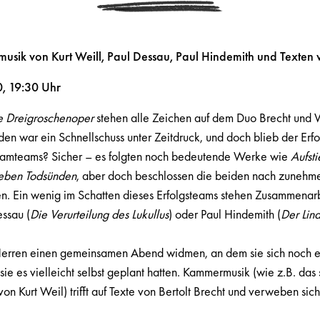
sik von Kurt Weill, Paul Dessau, Paul Hindemith und Texten v
, 19:30 Uhr
e Dreigroschenoper
stehen alle Zeichen auf dem Duo Brecht und We
n war ein Schnellschuss unter Zeitdruck, und doch blieb der Erfol
eamteams? Sicher – es folgten noch bedeutende Werke wie
Aufsti
ieben Todsünden
, aber doch beschlossen die beiden nach zunehm
. Ein wenig im Schatten dieses Erfolgsteams stehen Zusammenarb
ssau (
Die Verurteilung des Lukullus
) oder Paul Hindemith (
Der Lin
 Herren einen gemeinsamen Abend widmen, an dem sie sich noch
sie es vielleicht selbst geplant hatten. Kammermusik (wie z.B. das 
 von Kurt Weil) trifft auf Texte von Bertolt Brecht und verweben si