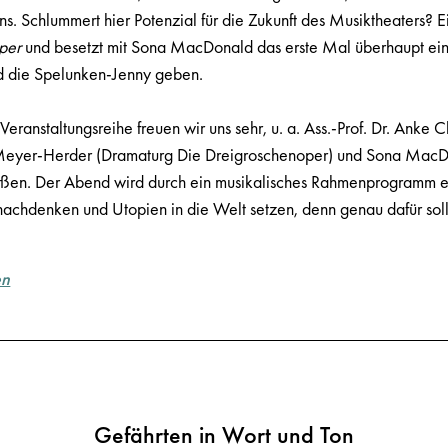
s. Schlummert hier Potenzial für die Zukunft des Musiktheaters? 
per
und besetzt mit Sona MacDonald das erste Mal überhaupt ei
rd die Spelunken-Jenny geben.
Veranstaltungsreihe freuen wir uns sehr, u. a. Ass.-Prof. Dr. Anke C
eyer-Herder (Dramaturg Die Dreigroschenoper) und Sona MacD
üßen. Der Abend wird durch ein musikalisches Rahmenprogramm er
achdenken und Utopien in die Welt setzen, denn genau dafür soll 
en
Gefährten in Wort und Ton