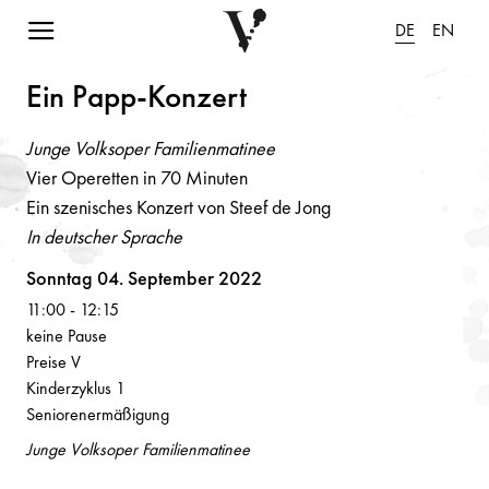
Navigation einblenden
DE
EN
Ei
n
P
a
pp-Ko
n
zert
Junge Volksoper Familienmatinee
Vier Operetten in 70 Minuten
Ein szenisches Konzert von Steef de Jong
In deutscher Sprache
Volksoper
Sonntag 04. September 2022
11:00
-
12:15
keine Pause
Preise V
Kinderzyklus 1
Seniorenermäßigung
Junge Volksoper Familienmatinee