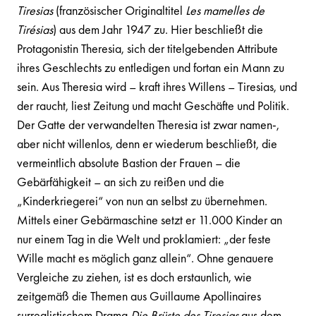
Tiresias
(französischer Originaltitel
Les mamelles de
Tirésias
) aus dem Jahr 1947 zu. Hier beschließt die
Protagonistin Theresia, sich der titelgebenden Attribute
ihres Geschlechts zu entledigen und fortan ein Mann zu
sein. Aus Theresia wird – kraft ihres Willens – Tiresias, und
der raucht, liest Zeitung und macht Geschäfte und Politik.
Der Gatte der verwandelten Theresia ist zwar namen-,
aber nicht willenlos, denn er wiederum beschließt, die
vermeintlich absolute Bastion der Frauen – die
Gebärfähigkeit – an sich zu reißen und die
„Kinderkriegerei“ von nun an selbst zu übernehmen.
Mittels einer Gebärmaschine setzt er 11.000 Kinder an
nur einem Tag in die Welt und proklamiert: „der feste
Wille macht es möglich ganz allein“. Ohne genauere
Vergleiche zu ziehen, ist es doch erstaunlich, wie
zeitgemäß die Themen aus Guillaume Apollinaires
surrealistischem Drama
Die Brüste des Tiresias
aus dem