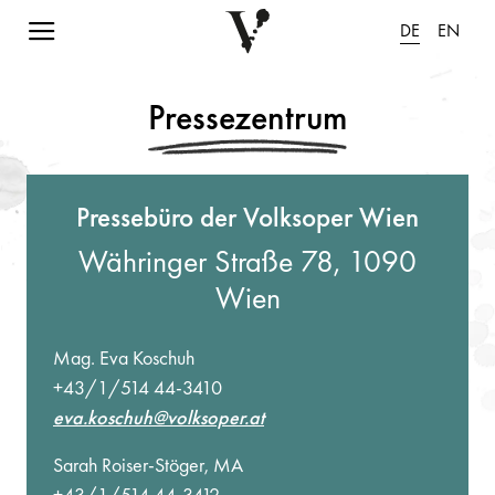
Navigation einblenden
DE
EN
Pressezentrum
Pressebüro der Volksoper Wien
Währinger Straße 78, 1090
Wien
Mag. Eva Koschuh
+43/1/514 44-3410
eva.koschuh@volksoper.at
Sarah Roiser-Stöger, MA
+43/1/514 44-3412