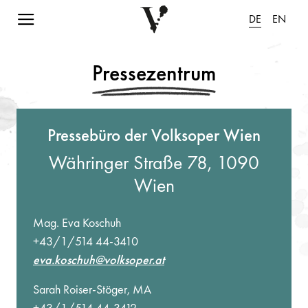
Navigation einblenden
DE
EN
Pressezentrum
Pressebüro der Volksoper Wien
Währinger Straße 78, 1090
Wien
Mag. Eva Koschuh
+43/1/514 44-3410
eva.koschuh@volksoper.at
Sarah Roiser-Stöger, MA
+43/1/514 44-3412