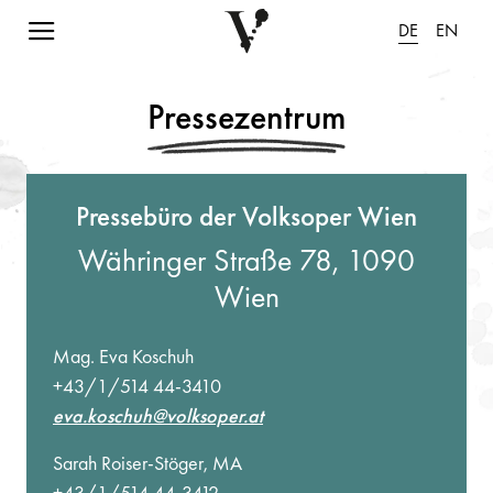
Navigation einblenden
DE
EN
Pressezentrum
Pressebüro der Volksoper Wien
Währinger Straße 78, 1090
Wien
Mag. Eva Koschuh
+43/1/514 44-3410
eva.koschuh@volksoper.at
Sarah Roiser-Stöger, MA
+43/1/514 44-3412