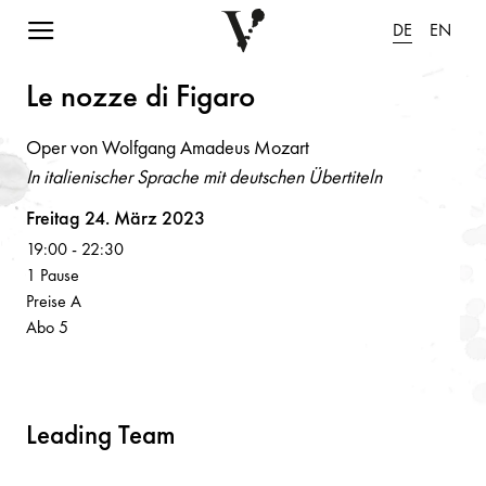
Navigation einblenden
DE
EN
Le
n
ozze di Fig
a
ro
Oper von Wolfgang Amadeus Mozart
In italienischer Sprache mit deutschen Übertiteln
Volksoper
Freitag 24. März 2023
19:00
-
22:30
1 Pause
Preise A
Abo 5
Leading Team