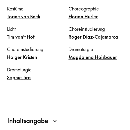
Kostüme
Choreographie
Jorine
van Beek
Florian
Hurler
Licht
Choreinstudierung
Tim
van't Hof
Roger
Díaz-Cajamarca
Choreinstudierung
Dramaturgie
Holger
Kristen
Magdalena
Hoisbauer
Dramaturgie
Sophie
Jira
Inhaltsangabe