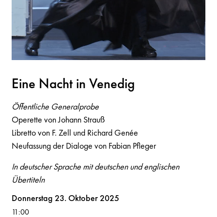
Ei
n
e N
a
cht i
n
Ve
n
edig
Öffentliche Generalprobe
Operette von Johann Strauß
Libretto von F. Zell und Richard Genée
Neufassung der Dialoge von Fabian Pfleger
In deutscher Sprache mit deutschen und englischen
Übertiteln
Volksoper
Donnerstag 23. Oktober 2025
11:00