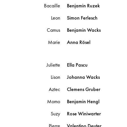
Bacaille
Benjamin
Ruzek
Leon
Simon
Ferlesch
Camus
Benjamin
Wacks
Marie
Anna
Rösel
Juliette
Ella
Pascu
Lison
Johanna
Wacks
Aztec
Clemens
Gruber
Momo
Benjamin
Hengl
Suzy
Rose
Winiwarter
Pierre
Valentino
Deuter