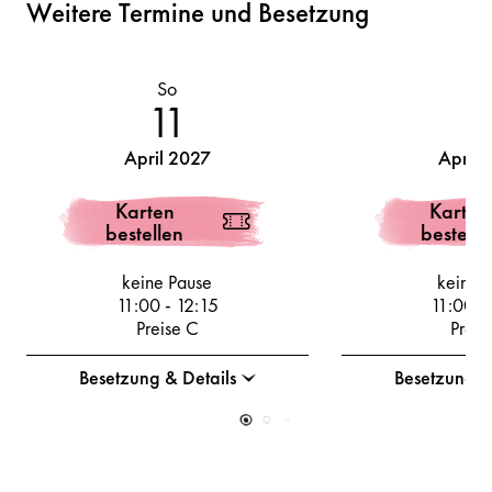
Weitere Termine und Besetzung
So
M
11
1
April 2027
April 
Karten
Karten
bestellen
bestelle
keine Pause
keine 
11:00
-
12:15
11:00
-
Preise C
Preis
Besetzung & Details
Besetzung &