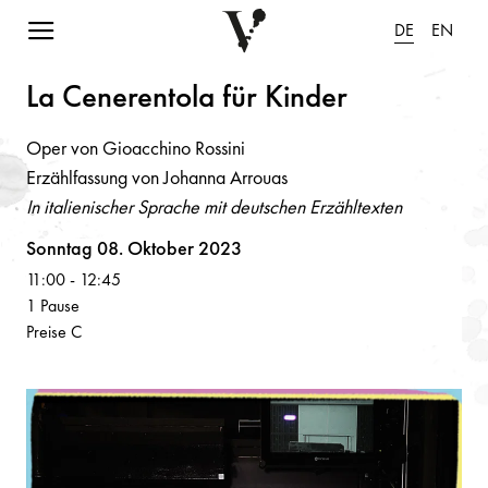
Navigation einblenden
DE
EN
L
a
Ce
n
ere
n
tol
a
für Ki
n
der
Oper von Gioacchino Rossini
Erzählfassung von Johanna Arrouas
In italienischer Sprache mit deutschen Erzähltexten
Volksoper
Sonntag 08. Oktober 2023
11:00
-
12:45
1 Pause
Preise C