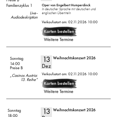
Familienzyklus 1
Oper von Engelbert Humperdinck
In deutscher Sprache mit deutschen und
Live-
englischen Übertiteln
12
Audiodeskription
2026
Verkaufsstart am: 02.11.2026 10:00
Dez
Karten bestellen
Weitere Termine
13
Weihnachtskonzert 2026
Volksoper
Sonntag
14:00
Dez
Preise B
Verkaufsstart am: 02.11.2026 10:00
„Casinos Austria:
13
2026
13. Reihe“
Karten bestellen
Dez
Weitere Termine
13
Weihnachtskonzert 2026
Volksoper
Sonntag
18:00