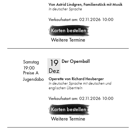
Von Astrid Lindgren, Familienstück mit Musik
In deutscher Sprache
18
2026
Verkaufsstart am: 02.11.2026 10:00
Karten bestellen
Dez
Weitere Termine
19
Der Opernball
Volksoper
Samstag
19:00
Dez
Preise A
Jugendabo
Operette von Richard Heuberger
In deutscher Sprache mit deutschen und
englischen Übertiteln
19
2026
Verkaufsstart am: 02.11.2026 10:00
Dez
Karten bestellen
Weitere Termine