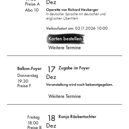
Dez
Preise A
Abo 10
Operette von Richard Heuberger
In deutscher Sprache mit deutschen und
englischen Übertiteln
16
2026
Verkaufsstart am: 02.11.2026 10:00
Dez
Karten bestellen
Weitere Termine
17
Zugabe im Foyer
Balkon-Foyer
Donnerstag
Dez
19:30
17
Veranstaltung wird noch bekanntgegeben.
Preise F
2026
Weitere Termine
Dez
18
Ronja Räubertochter
Volksoper
Freitag
18:00
Dez
Preise B