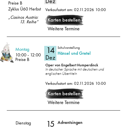
Dez
Preise B
Zyklus Ü60 Herbst
Verkaufsstart am: 02.11.2026 10:00
13
2026
„Casinos Austria:
Karten bestellen
13. Reihe“
Dez
Weitere Termine
14
Schulvorstellung
Volksoper
Montag
Hänsel und Gretel
10:00
-
12:00
Dez
Preise B
Oper von Engelbert Humperdinck
In deutscher Sprache mit deutschen und
englischen Übertiteln
14
2026
Verkaufsstart am: 02.11.2026 10:00
Dez
Karten bestellen
Weitere Termine
15
Adventsingen
Volksoper
Dienstag