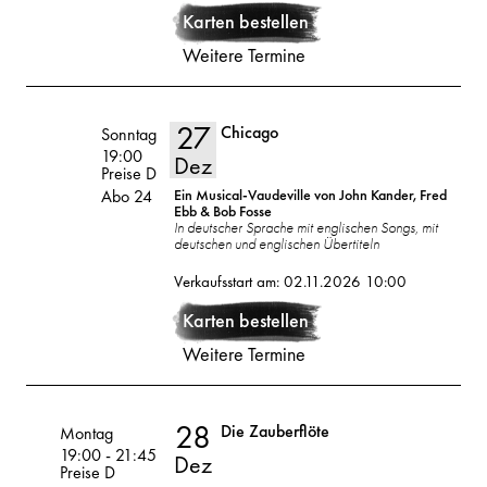
Karten bestellen
Dez
Weitere Termine
27
Chicago
Volksoper
Sonntag
19:00
Dez
Preise D
Abo 24
Ein Musical-Vaudeville von John Kander, Fred
Ebb & Bob Fosse
In deutscher Sprache mit englischen Songs, mit
deutschen und englischen Übertiteln
27
2026
Verkaufsstart am: 02.11.2026 10:00
Dez
Karten bestellen
Weitere Termine
28
Die Zauberflöte
Volksoper
Montag
19:00
-
21:45
Dez
Preise D