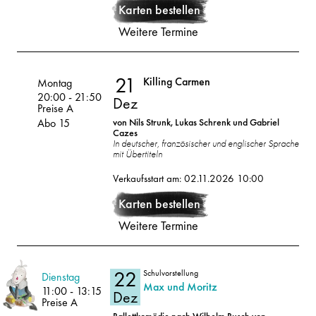
Dez
Karten bestellen
Weitere Termine
21
Killing Carmen
Volksoper
Montag
20:00
-
21:50
Dez
Preise A
Abo 15
von Nils Strunk, Lukas Schrenk und Gabriel
Cazes
In deutscher, französischer und englischer Sprache
mit Übertiteln
21
2026
Verkaufsstart am: 02.11.2026 10:00
Dez
Karten bestellen
Weitere Termine
22
Schulvorstellung
Volksoper
Dienstag
Max und Moritz
11:00
-
13:15
Dez
Preise A