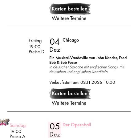
Dez
Karten bestellen
Weitere Termine
04
Chicago
Volksoper
Freitag
19:00
Dez
Preise D
Ein Musical-Vaudeville von John Kander, Fred
Ebb & Bob Fosse
In deutscher Sprache mit englischen Songs, mit
deutschen und englischen Übertiteln
04
2026
Verkaufsstart am: 02.11.2026 10:00
Dez
Karten bestellen
Weitere Termine
05
Der Opernball
Volksoper
Samstag
19:00
Dez
Preise A