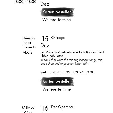
18:00
-
18:30
Dez
15
2026
Karten bestellen
Weitere Termine
Dez
15
Chicago
Volksoper
Dienstag
19:00
Dez
Preise D
Abo 2
Ein Musical-Vaudeville von John Kander, Fred
Ebb & Bob Fosse
In deutscher Sprache mit englischen Songs, mit
deutschen und englischen Übertiteln
15
2026
Verkaufsstart am: 02.11.2026 10:00
Dez
Karten bestellen
Weitere Termine
16
Der Opernball
Volksoper
Mittwoch
19:00