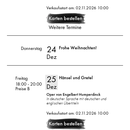
23
2026
Verkaufsstart am: 02.11.2026 10:00
Dez
Karten bestellen
Weitere Termine
24
Frohe Weihnachten!
Volksoper
Donnerstag
24
Dez
2026
Dez
25
Hänsel und Gretel
Volksoper
Freitag
18:00
-
20:00
Dez
Preise B
Oper von Engelbert Humperdinck
In deutscher Sprache mit deutschen und
englischen Übertiteln
25
2026
Verkaufsstart am: 02.11.2026 10:00
Dez
Karten bestellen