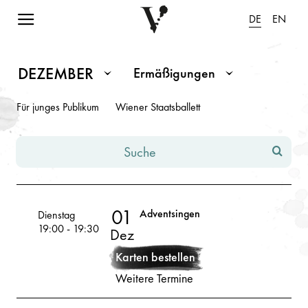
Navigation einblenden
DE
EN
Spielplan Dezember 2026
Hinweis: Änderungen in den Eingabefeldern oder Dropdowns fü
DEZEMBER
Ermäßigungen
Monat / Saison
Ermäßigungen
Für junges Publikum
Wiener Staatsballett
Suche
41
Event(s) gefunden
01
Adventsingen
Volksoper
Dienstag
19:00
-
19:30
Dez
01
2026
Karten bestellen
Weitere Termine
Dez