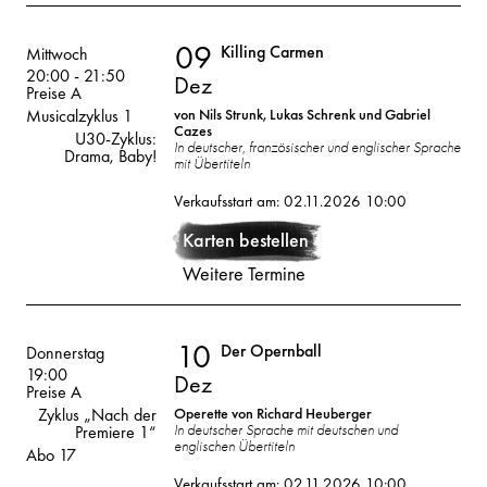
09
Killing Carmen
Volksoper
Mittwoch
20:00
-
21:50
Dez
Preise A
Musicalzyklus 1
von Nils Strunk, Lukas Schrenk und Gabriel
Cazes
U30-Zyklus:
In deutscher, französischer und englischer Sprache
Drama, Baby!
mit Übertiteln
09
2026
Verkaufsstart am: 02.11.2026 10:00
Dez
Karten bestellen
Weitere Termine
10
Der Opernball
Volksoper
Donnerstag
19:00
Dez
Preise A
Zyklus „Nach der
Operette von Richard Heuberger
In deutscher Sprache mit deutschen und
Premiere 1“
englischen Übertiteln
Abo 17
10
2026
Verkaufsstart am: 02.11.2026 10:00