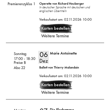
Premieren­zyklus 1
Operette von Richard Heuberger
In deutscher Sprache mit deutschen und
englischen Übertiteln
05
2026
Verkaufsstart am: 02.11.2026 10:00
Dez
Karten bestellen
Weitere Termine
06
Marie Antoinette
Volksoper
Sonntag
17:00
-
18:30
Dez
Preise B
Abo 22
Ballett von Thierry Malandain
06
2026
Verkaufsstart am: 02.11.2026 10:00
Karten bestellen
Dez
Weitere Termine
Die Fledermaus
Volksoper