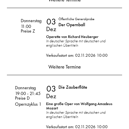
03
Öffentliche Generalprobe
Volksoper
Donnerstag
Der Opernball
11:00
Dez
Preise Z
Operette von Richard Heuberger
In deutscher Sprache mit deutschen und
03
englischen Übertiteln
2026
Verkaufsstart am: 02.11.2026 10:00
Dez
Weitere Termine
03
Die Zauberflöte
Volksoper
Donnerstag
19:00
-
21:45
Dez
Preise D
Opernzyklus 1
Eine große Oper von Wolfgang Amadeus
Mozart
In deutscher Sprache mit deutschen und
englischen Übertiteln
03
2026
Verkaufsstart am: 02.11.2026 10:00