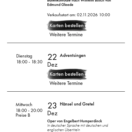
Ballettkomödie nach Wilhelm Busch von
Edmund Gleede
22
2026
Verkaufsstart am: 02.11.2026 10:00
Karten bestellen
Dez
Weitere Termine
22
Adventsingen
Volksoper
Dienstag
18:00
-
18:30
Dez
22
2026
Karten bestellen
Weitere Termine
Dez
23
Hänsel und Gretel
Volksoper
Mittwoch
18:00
-
20:00
Dez
Preise B
Oper von Engelbert Humperdinck
In deutscher Sprache mit deutschen und
englischen Übertiteln