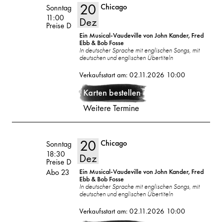
20
Chicago
Volksoper
Sonntag
11:00
Dez
Preise D
Ein Musical-Vaudeville von John Kander, Fred
Ebb & Bob Fosse
In deutscher Sprache mit englischen Songs, mit
deutschen und englischen Übertiteln
20
2026
Verkaufsstart am: 02.11.2026 10:00
Dez
Karten bestellen
Weitere Termine
20
Chicago
Volksoper
Sonntag
18:30
Dez
Preise D
Abo 23
Ein Musical-Vaudeville von John Kander, Fred
Ebb & Bob Fosse
In deutscher Sprache mit englischen Songs, mit
deutschen und englischen Übertiteln
20
2026
Verkaufsstart am: 02.11.2026 10:00