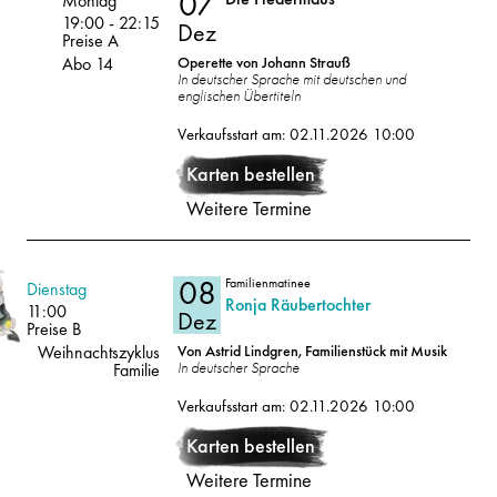
07
Montag
19:00
-
22:15
Dez
Preise A
Abo 14
Operette von Johann Strauß
In deutscher Sprache mit deutschen und
englischen Übertiteln
07
2026
Verkaufsstart am: 02.11.2026 10:00
Dez
Karten bestellen
Weitere Termine
08
Familienmatinee
Volksoper
Dienstag
Ronja Räubertochter
11:00
Dez
Preise B
Weihnachtszyklus
Von Astrid Lindgren, Familienstück mit Musik
In deutscher Sprache
Familie
08
2026
Verkaufsstart am: 02.11.2026 10:00
Karten bestellen
Dez
Weitere Termine