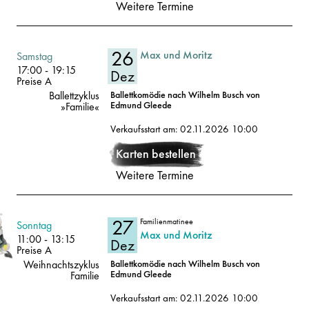
Weitere Termine
26
Max und Moritz
Volksoper
Samstag
17:00
-
19:15
Dez
Preise A
Ballettzyklus
Ballettkomödie nach Wilhelm Busch von
Edmund Gleede
»Familie«
26
2026
Verkaufsstart am: 02.11.2026 10:00
Karten bestellen
Dez
Weitere Termine
27
Familienmatinee
Volksoper
Sonntag
Max und Moritz
11:00
-
13:15
Dez
Preise A
Weihnachtszyklus
Ballettkomödie nach Wilhelm Busch von
Edmund Gleede
Familie
27
2026
Verkaufsstart am: 02.11.2026 10:00