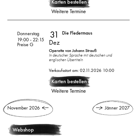
Dez
Karten bestellen
Weitere Termine
31
Die Fledermaus
Volksoper
Donnerstag
19:00
-
22:15
Dez
Preise G
Operette von Johann Strauß
In deutscher Sprache mit deutschen und
englischen Übertiteln
31
2026
Verkaufsstart am: 02.11.2026 10:00
Dez
Karten bestellen
Weitere Termine
November
2026
Jänner
2027
Webshop