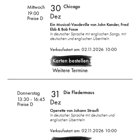
30
Chicago
Volksoper
Mittwoch
19:00
Dez
Preise D
Ein Musical-Vaudeville von John Kander, Fred
Ebb & Bob Fosse
In deutscher Sprache mit englischen Songs, mit
deutschen und englischen Übertiteln
30
2026
Verkaufsstart am: 02.11.2026 10:00
Dez
Karten bestellen
Weitere Termine
31
Die Fledermaus
Volksoper
Donnerstag
13:30
-
16:45
Dez
Preise D
Operette von Johann Strauß
In deutscher Sprache mit deutschen und
englischen Übertiteln
31
2026
Verkaufsstart am: 02.11.2026 10:00