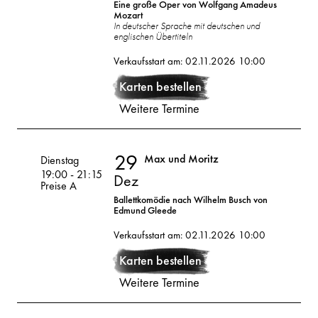
Eine große Oper von Wolfgang Amadeus
Mozart
In deutscher Sprache mit deutschen und
englischen Übertiteln
28
2026
Verkaufsstart am: 02.11.2026 10:00
Dez
Karten bestellen
Weitere Termine
29
Max und Moritz
Volksoper
Dienstag
19:00
-
21:15
Dez
Preise A
Ballettkomödie nach Wilhelm Busch von
Edmund Gleede
29
2026
Verkaufsstart am: 02.11.2026 10:00
Karten bestellen
Dez
Weitere Termine