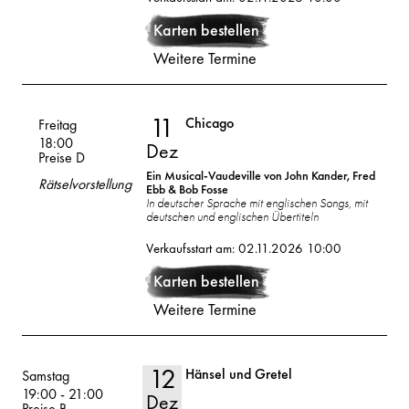
Dez
Karten bestellen
Weitere Termine
11
Chicago
Volksoper
Freitag
18:00
Dez
Preise D
Ein Musical-Vaudeville von John Kander, Fred
Rätselvorstellung
Ebb & Bob Fosse
In deutscher Sprache mit englischen Songs, mit
deutschen und englischen Übertiteln
11
2026
Verkaufsstart am: 02.11.2026 10:00
Dez
Karten bestellen
Weitere Termine
12
Hänsel und Gretel
Volksoper
Samstag
19:00
-
21:00
Dez
Preise B