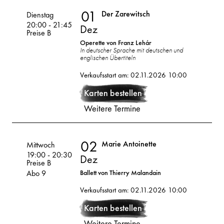
01
Der Zarewitsch
Volksoper
Dienstag
20:00
-
21:45
Dez
Preise B
Operette von Franz Lehár
In deutscher Sprache mit deutschen und
englischen Übertiteln
01
2026
Verkaufsstart am: 02.11.2026 10:00
Dez
Karten bestellen
Weitere Termine
02
Marie Antoinette
Volksoper
Mittwoch
19:00
-
20:30
Dez
Preise B
Abo 9
Ballett von Thierry Malandain
02
2026
Verkaufsstart am: 02.11.2026 10:00
Karten bestellen
Dez
Weitere Termine