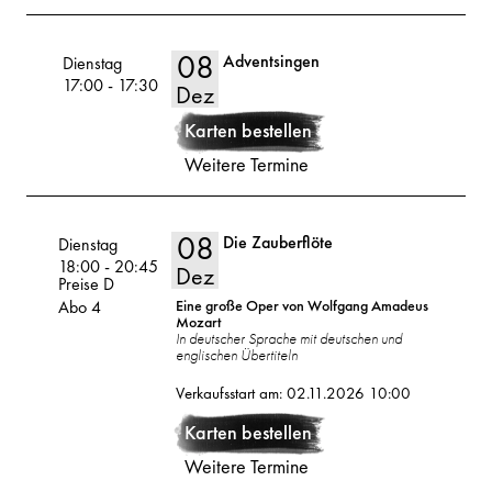
08
Adventsingen
Volksoper
Dienstag
17:00
-
17:30
Dez
08
2026
Karten bestellen
Weitere Termine
Dez
08
Die Zauberflöte
Volksoper
Dienstag
18:00
-
20:45
Dez
Preise D
Abo 4
Eine große Oper von Wolfgang Amadeus
Mozart
In deutscher Sprache mit deutschen und
englischen Übertiteln
08
2026
Verkaufsstart am: 02.11.2026 10:00
Dez
Karten bestellen
Weitere Termine