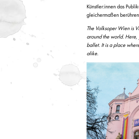
Künstler:innen das Publ
gleichermaßen berühren
The Volksoper Wien is Vi
around the world. Here, y
ballet. It is a place whe
alike.