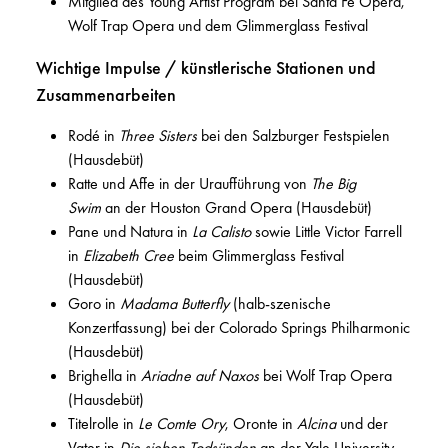
Mitglied des Young Artist Program bei Santa Fe Opera,
Wolf Trap Opera und dem Glimmerglass Festival
Wichtige Impulse / künstlerische Stationen und
Zusammenarbeiten
Rodé in
Three Sisters
bei den Salzburger Festspielen
(Hausdebüt)
Ratte und Affe in der Uraufführung von
The Big
Swim
an der Houston Grand Opera (Hausdebüt)
Pane und Natura in
La Calisto
sowie Little Victor Farrell
in
Elizabeth Cree
beim Glimmerglass Festival
(Hausdebüt)
Goro in
Madama Butterfly
(halb-szenische
Konzertfassung) bei der Colorado Springs Philharmonic
(Hausdebüt)
Brighella in
Ariadne auf Naxos
bei Wolf Trap Opera
(Hausdebüt)
Titelrolle in
Le Comte Ory
, Oronte in
Alcina
und der
Vater in
Die sieben Todsünden
an der Yale University