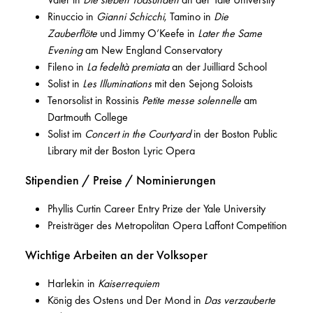
Rinuccio in
Gianni Schicchi
, Tamino in
Die
Zauberflöte
und Jimmy O’Keefe in
Later the Same
Evening
am New England Conservatory
Fileno in
La fedeltà premiata
an der Juilliard School
Solist in
Les Illuminations
mit den Sejong Soloists
Tenorsolist in Rossinis
Petite messe solennelle
am
Dartmouth College
Solist im
Concert in the Courtyard
in der Boston Public
Library mit der Boston Lyric Opera
Stipendien / Preise / Nominierungen
Phyllis Curtin Career Entry Prize der Yale University
Preisträger des Metropolitan Opera Laffont Competition
Wichtige Arbeiten an der Volksoper
Harlekin in
Kaiserrequiem
König des Ostens und Der Mond in
Das verzauberte