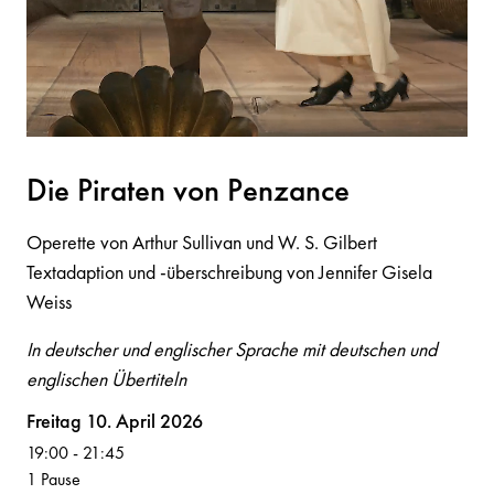
Die Pir
a
te
n
vo
n
Pe
n
z
a
n
ce
Operette von Arthur Sullivan und W. S. Gilbert
Textadaption und -überschreibung von Jennifer Gisela
Weiss
In deutscher und englischer Sprache mit deutschen und
englischen Übertiteln
Volksoper
Freitag 10. April 2026
19:00
-
21:45
1 Pause