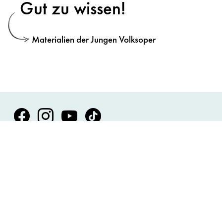
Gut zu wissen!
Materialien der Jungen Volksoper
Volksoper Facebook
Volksoper Instagram
Volksoper Youtube
Volksoper TikTok
Presse
Anfahrt und Kontakt
Impressum
AGB
Datenschutzerklärung