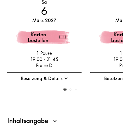
Sa
Di
6
März 2027
März 
Karten
Karten
bestellen
bestelle
1 Pause
1 Pa
19:00
-
21:45
19:00
-
Preise D
Preis
Besetzung & Details
Besetzung &
Inhaltsangabe