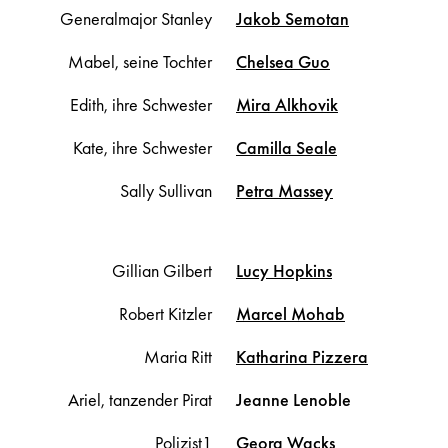
Generalmajor Stanley
Jakob
Semotan
Mabel, seine Tochter
Chelsea
Guo
Edith, ihre Schwester
Mira
Alkhovik
Kate, ihre Schwester
Camilla
Seale
Sally Sullivan
Petra
Massey
Gillian Gilbert
Lucy
Hopkins
Robert Kitzler
Marcel
Mohab
Maria Ritt
Katharina
Pizzera
Ariel, tanzender Pirat
Jeanne
Lenoble
Polizist1
Georg
Wacks