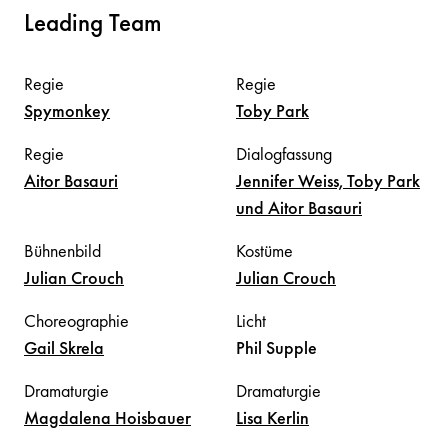
Leading Team
Regie
Regie
Spymonkey
Toby
Park
Regie
Dialogfassung
Aitor
Basauri
Jennifer Weiss, Toby Park
und Aitor Basauri
Bühnenbild
Kostüme
Julian
Crouch
Julian
Crouch
Choreographie
Licht
Gail
Skrela
Phil
Supple
Dramaturgie
Dramaturgie
Magdalena
Hoisbauer
Lisa
Kerlin