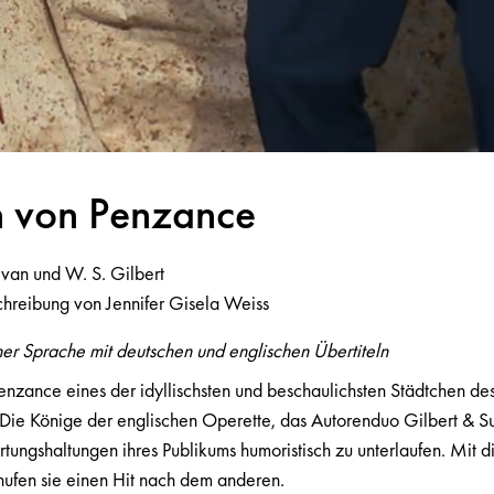
n
vo
n
Pe
n
z
a
n
ce
ivan und W. S. Gilbert
chreibung von Jennifer Gisela Weiss
her Sprache mit deutschen und englischen Übertiteln
enzance eines der idyllischsten und beschaulichsten Städtchen des
! Die Könige der englischen Operette, das Autorenduo Gilbert & Su
tungshaltungen ihres Publikums humoristisch zu unterlaufen. Mit di
hufen sie einen Hit nach dem anderen.