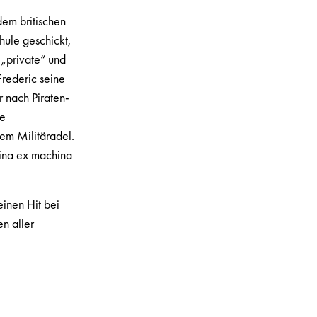
dem britischen
hule geschickt,
 „private“ und
Frederic seine
r nach Piraten-
ne
em Militäradel.
gina ex machina
einen Hit bei
en aller