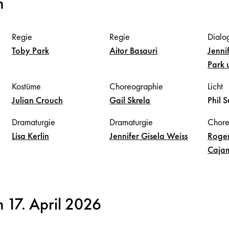
m
Regie
Regie
Dialo
Toby
Park
Aitor
Basauri
Jenni
Park 
Kostüme
Choreographie
Licht
Julian
Crouch
Gail
Skrela
Phil
S
Dramaturgie
Dramaturgie
Chore
Lisa
Kerlin
Jennifer Gisela
Weiss
Roge
Caja
 17. April 2026