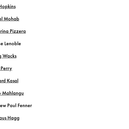
Hopkins
el
Mohab
arina
Pizzera
ne
Lenoble
g
Wacks
n
Perry
ard
Kasal
o
Mahlangu
hew Paul
Fenner
laus
Hagg