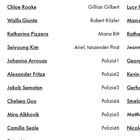
Chloe
Rooke
Gillian Gilbert
Lucy
Wallis
Giunta
Robert Kitzler
Marc
Katharina
Pizzera
Maria Ritt
Kath
Seiyoung
Kim
Ariel, tanzender Pirat
Jean
Johanna
Arrouas
Polizist1
Geor
Alexander
Fritze
Polizist2
Kevi
Jakob
Semotan
Polizist3
Gerh
Chelsea
Guo
Polizist4
Smel
Mira
Alkhovik
Polizist5
Matt
Camilla
Seale
Polizist6
Nico