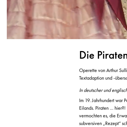
Die Pir
a
te
Operette von Arthur Sull
Textadaption und -übers
In deutscher und englisc
Im 19. Jahrhundert war P
Eilands. Piraten … hier?
vermochten es, die Erwar
subversiven „Rezept“ sc