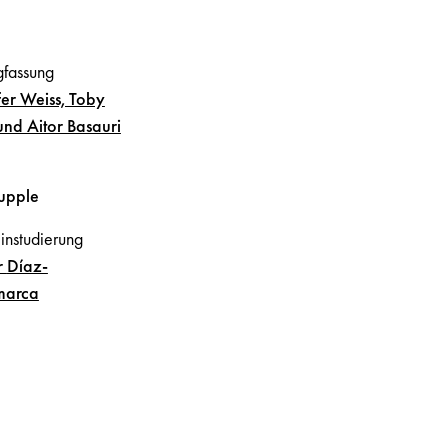
gfassung
fer Weiss, Toby
und Aitor Basauri
upple
instudierung
r
Díaz-
marca