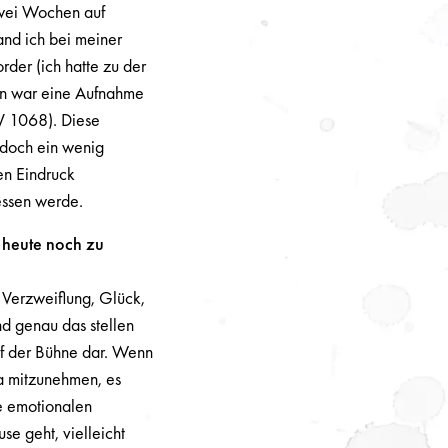
zwei Wochen auf
fand ich bei meiner
rder (ich hatte zu der
in war eine Aufnahme
V 1068). Diese
doch ein wenig
en Eindruck
gessen werde.
 heute noch zu
 Verzweiflung, Glück,
nd genau das stellen
uf der Bühne dar. Wenn
da mitzunehmen, es
se emotionalen
e geht, vielleicht