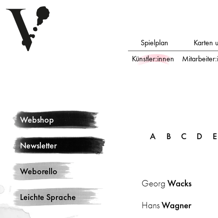
Spielplan
Karten 
Künstler:innen
Mitarbeiter
Webshop
A
B
C
D
E
Newsletter
Weborello
Georg
Wacks
Leichte Sprache
Hans
Wagner