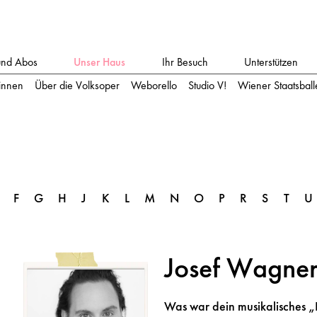
und Abos
Unser Haus
Ihr Besuch
Unterstützen
:innen
Über die Volksoper
Weborello
Studio V!
Wiener Staatsballe
F
G
H
J
K
L
M
N
O
P
R
S
T
U
Josef Wagne
Was war dein musikalisches 