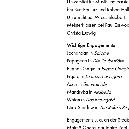
Universität für Musik und darst
bei Kurt Equiluz und Robert Hol
Unterricht bei Wicus Slabbert
Meisterklassen bei Paul Esswoo
Christa Ludwig
Wichtige Engagements
Jochanaan in
Salome
Papageno in
Die Zauberflöte
Eugen Onegin in
Eugen Onegi
Figaro in
Le nozze di Figaro
Assur in
Semiramide
Mandryka in
Arabella
Wotan in
Das Rheingold
Nick Shadow in
The Rake’s Pro
Engagements u. a. an der Staats
Malmö Opera, am Teatro Real 