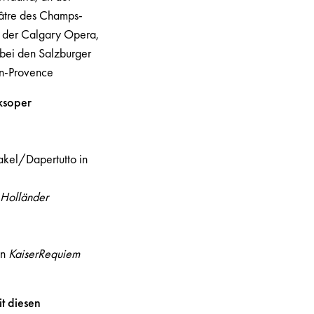
âtre des Champs-
n der Calgary Opera,
bei den Salzburger
-en-Provence
ksoper
kel/Dapertutto in
 Holländer
in
KaiserRequiem
t diesen