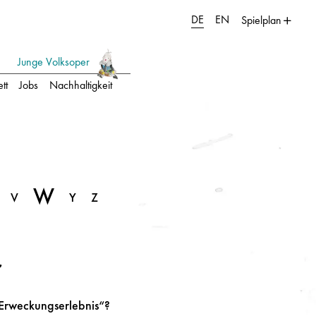
DE
EN
Spielplan
Junge Volksoper
tt
Jobs
Nachhaltigkeit
W
V
Y
Z
r
„Erweckungserlebnis“?