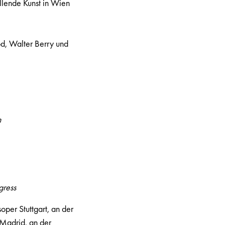
ellende Kunst in Wien
l
d, Walter Berry und
n
gress
oper Stuttgart, an der
Madrid, an der