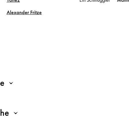
Alexander
Fritze
be
che