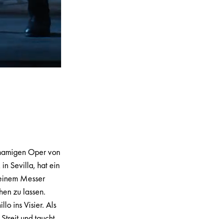
chnamigen Oper von
n Sevilla, hat ein
 einem Messer
ehen zu lassen.
o ins Visier. Als
Streit und taucht