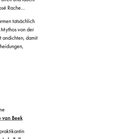
José Rache…
Carmen tatsächlich
es Mythos von der
t andichten, damit
cheidungen,
me
e
van Beek
praktikantin