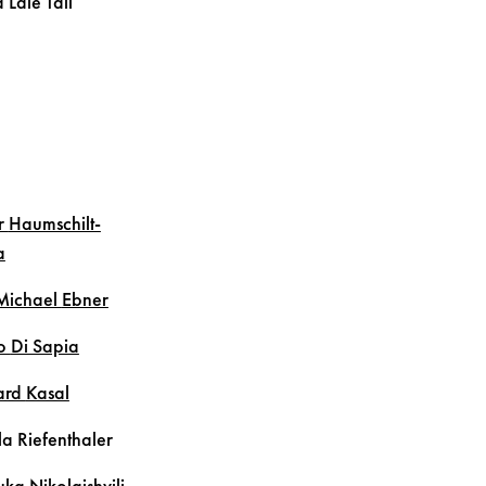
 Lale
Tall
r
Haumschilt-
a
Michael
Ebner
o
Di Sapia
ard
Kasal
la
Riefenthaler
uka
Nikolaishvili