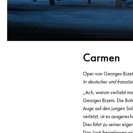
C
a
rme
n
Oper von Georges Bize
In deutscher und französ
„Ach, warum verliebt ma
Georges Bizets. Die Bohe
Auge auf den jungen Sol
verletzt, ist es ausgerec
Dies führt zu seiner eig
Don José freigelassen wir