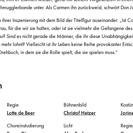
chmugglerbande unter. Als Carmen ihn zurückweist, schwört Don 
in ihrer Inszenierung mit dem Bild der Titelfigur auseinander: „Ist 
rau, für die wir sie halten, oder ist sie vielmehr die Gefangene d
au? Sind es nicht gerade die Männer, die ihr diese Unabhängigkei
 mehr lohnt? Vielleicht ist ihr Leben keine Reihe provokanter Ents
 Drehbuch, in dem sie die Rolle spielt, die sie spielen muss.“
m
Regie
Bühnenbild
Kostü
Lotte
de Beer
Christof
Hetzer
Jorin
Choreinstudierung
Licht
Regie