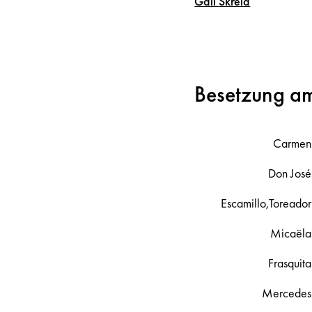
Gail
Skrela
Besetzung a
Carmen
Don José
Escamillo,Toreador
Micaëla
Frasquita
Mercedes