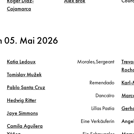
Roger
Díaz-
Alex
Brok
Coura
Cajamarca
m 05. Mai 2026
Katia
Ledoux
Morales,Sergeant
Trevo
Roch
Tomislav
Mužek
Remendado
Karl-
Pablo
Santa Cruz
Dancaïro
Marc
Hedwig
Ritter
Lillas Pastia
Gerh
Jaye
Simmons
Eine Verkäuferin
Ange
Camila
Aguilera
Yáñez
Ein Schmuggler
Mam