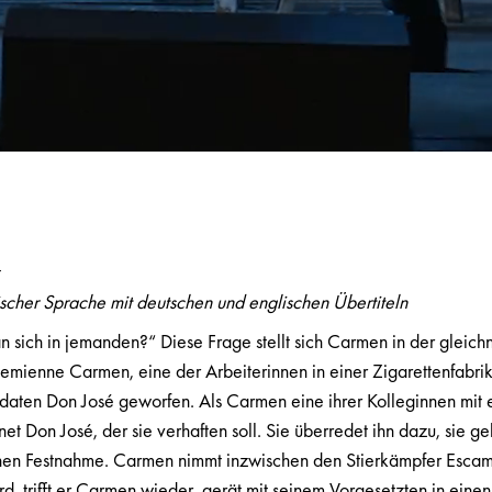
t
ischer Sprache mit deutschen und englischen Übertiteln
n sich in jemanden?“ Diese Frage stellt sich Carmen in der glei
mienne Carmen, eine der Arbeiterinnen in einer Zigarettenfabrik i
daten Don José geworfen. Als Carmen eine ihrer Kolleginnen mit
hnet Don José, der sie verhaften soll. Sie überredet ihn dazu, sie g
enen Festnahme. Carmen nimmt inzwischen den Stierkämpfer Escamill
d, trifft er Carmen wieder, gerät mit seinem Vorgesetzten in einen 