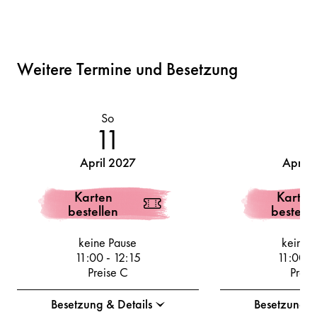
Weitere Termine und Besetzung
So
M
11
1
April 2027
April 
Karten
Karten
bestellen
bestelle
keine Pause
keine 
11:00
-
12:15
11:00
-
Preise C
Preis
Besetzung & Details
Besetzung &