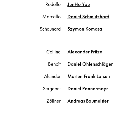
Rodolfo
JunHo
You
Marcello
Daniel
Schmutzhard
Schaunard
Szymon
Komasa
Colline
Alexander
Fritze
Benoît
Daniel
Ohlenschläger
Alcindor
Morten Frank
Larsen
Sergeant
Daniel
Pannermayr
Zöllner
Andreas
Baumeister