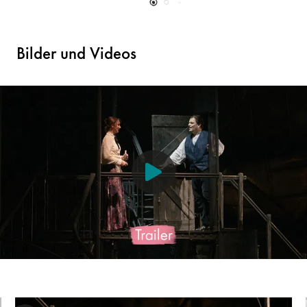
Bilder und Videos
- ©
And