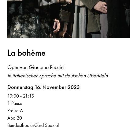
L
a
bohème
Oper von Giacomo Puccini
In italienischer Sprache mit deutschen Übertiteln
Volksoper
Donnerstag 16. November 2023
19:00
-
21:15
1 Pause
Preise A
Abo 20
BundestheaterCard Spezial