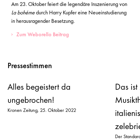
Am 23. Oktober feiert die legendäre Inszenierung von
La bohéme
durch Harry Kupfer eine Neueinstudierung
in herausragender Besetzung.
Zum Weborello Beitrag
Pressestimmen
Alles begeistert da
Das ist
ungebrochen!
Musikth
Kronen Zeitung
25. Oktober 2022
italien
zelebri
Der Standar