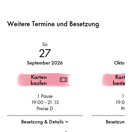
Weitere Termine und Besetzung
So
D
27
September 2026
Oktober
Karten
Karten
kaufen
bestelle
1 Pause
1 Pa
19:00
-
21:15
19:00
-
Preise D
Preis
Besetzung & Details
Besetzung &