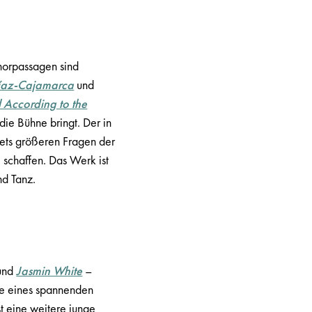
horpassagen sind
íaz-Cajamarca
und
 According to the
die Bühne bringt. Der in
 stets größeren Fragen der
 schaffen. Das Werk ist
nd Tanz.
und
Jasmin White
–
ze eines spannenden
t eine weitere junge