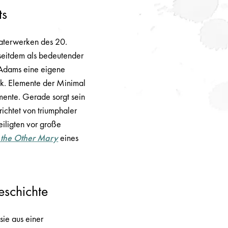
ts
aterwerken des 20.
seitdem als bedeutender
 Adams eine eigene
sik. Elemente der Minimal
mente. Gerade sorgt sein
ichtet von triumphaler
eiligten vor große
 the Other Mary
eines
eschichte
sie aus einer