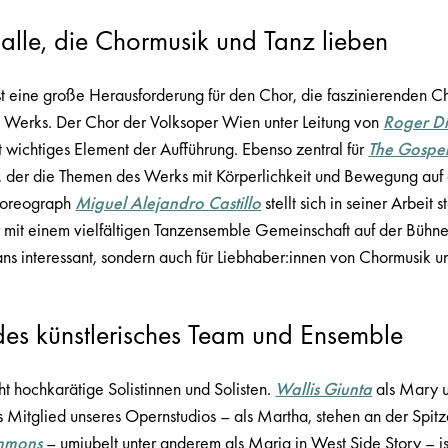
 alle, die Chormusik und Tanz lieben
t eine große Herausforderung für den Chor, die faszinierenden C
es Werks. Der Chor der Volksoper Wien unter Leitung von
Roger D
t wichtiges Element der Aufführung. Ebenso zentral für
The Gospel
z, der die Themen des Werks mit Körperlichkeit und Bewegung auf 
horeograph
Miguel Alejandro Castillo
stellt sich in seiner Arbeit
r mit einem vielfältigen Tanzensemble Gemeinschaft auf der Bühne
fans interessant, sondern auch für Liebhaber:innen von Chormusik u
des künstlerisches Team und Ensemble
 hochkarätige Solistinnen und Solisten.
Wallis Giunta
als Mary 
s Mitglied unseres Opernstudios – als Martha, stehen an der Spit
mmons
– umjubelt unter anderem als Maria in West Side Story – is