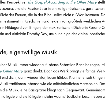
llen Perspektive.
The Gospel According to the Other Mary
stell
Lazarus und die Passion Jesu in ein zeitgenössisches, gesellschaftsk
Sicht der Frauen, die in der Bibel selbst nicht zu Wort kommen. Da
 Testament mit Gedichten und Texten von großteils weiblichen Au
erin Hildegard von Bingen, der mexikanischen Dichterin Rosario C
tin und Aktivistin Dorothy Day, um nur einige der vielen, poetisc
de, eigenwillige Musik
seiner Musik immer wieder auf Johann Sebastian Bach bezogen, 
he Other Mary
ganz direkt. Doch das Werk bringt vielfältige We
t und dicht, dann wieder klar, kaum hörbar. Klarinettensoli klinge
Musiktraditionen, ebenso wie die mittelalterlichen Harmonien. Da
 in die Musik, eine Bassgitarre klingt nach Gegenwart. Gemeinsam e
ichhaltigste und vielfältigste in John Adams‘ Laufbahn beschrieben