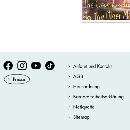
Volksoper Facebook
Volksoper Instagram
Volksoper Youtube
Volksoper TikTok
Anfahrt und Kontakt
AGB
Presse
Hausordnung
Barrierefreiheitserklärung
Netiquette
Sitemap