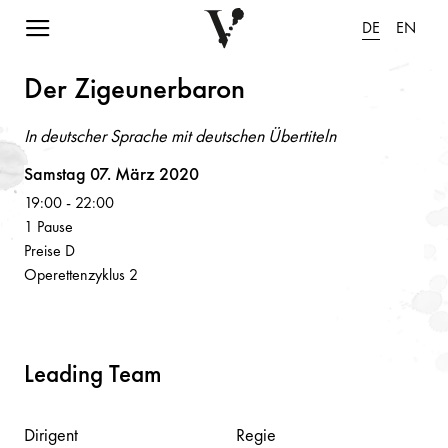
Navigation einblenden
DE
EN
Der Zigeu
n
erb
a
ro
n
In deutscher Sprache mit deutschen Übertiteln
Volksoper
Samstag 07. März 2020
19:00
-
22:00
1 Pause
Preise D
Operettenzyklus 2
Leading Team
Dirigent
Regie