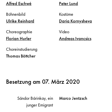
Alfred
Eschwé
Peter
Lund
Bühnenbild
Kostüme
Ulrike
Reinhard
Daria
Kornysheva
Choreographie
Video
Florian
Hurler
Andreas
Ivancsics
Choreinstudierung
Thomas
Böttcher
Besetzung am 07. März 2020
Sándor Bárinkay, ein
Marco
Jentzsch
junger Emigrant