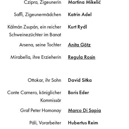
Czipra, Zigeunerin
Martina
Mikelić
Saffi, Zigeunermädchen
Katrin
Adel
Kálmán Zsupán, ein reicher
Kurt
Rydl
Schweinezüchter im Banat
Arsena, seine Tochter
Anita
Götz
Mirabella, ihre Erzieherin
Regula
Rosin
Ottokar, ihr Sohn
David
Sitka
Conte Carnero, königlicher
Boris
Eder
Kommissär
Graf Peter Homonay
Marco
Di Sapia
Páli, Vorarbeiter
Hubertus
Reim