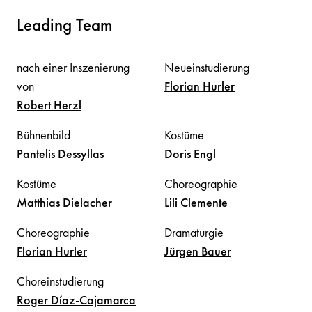
Leading Team
nach einer Inszenierung
Neueinstudierung
von
Florian
Hurler
Robert
Herzl
Bühnenbild
Kostüme
Pantelis
Dessyllas
Doris
Engl
Kostüme
Choreographie
Matthias
Dielacher
Lili
Clemente
Choreographie
Dramaturgie
Florian
Hurler
Jürgen
Bauer
Choreinstudierung
Roger
Díaz-Cajamarca