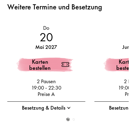
Weitere Termine und Besetzung
Do
M
20
Mai 2027
Juni 
Karten
Karten
bestellen
bestelle
2 Pausen
2 Pau
19:00
-
22:30
19:00
-
Preise A
Preis
Besetzung & Details
Besetzung &