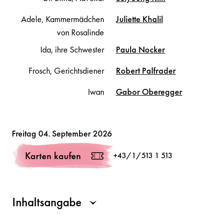
Adele, Kammermädchen
Juliette
Khalil
von Rosalinde
Ida, ihre Schwester
Paula
Nocker
Frosch, Gerichtsdiener
Robert
Palfrader
Iwan
Gabor
Oberegger
Volksoper
Freitag 04. September 2026
Karten kaufen
+43/1/513 1 513
Inhaltsangabe