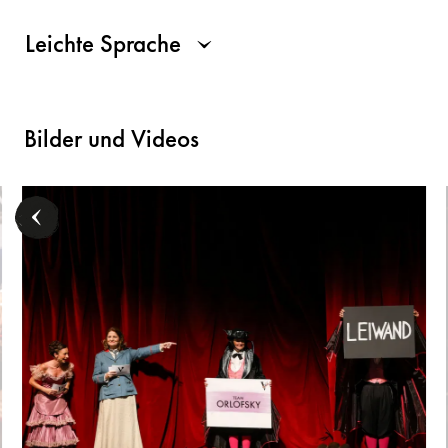
Leichte Sprache
Bilder und Videos
Publikum im Zuschauerraum - © Barbara Pálffy / Volksoper Wien
Jul