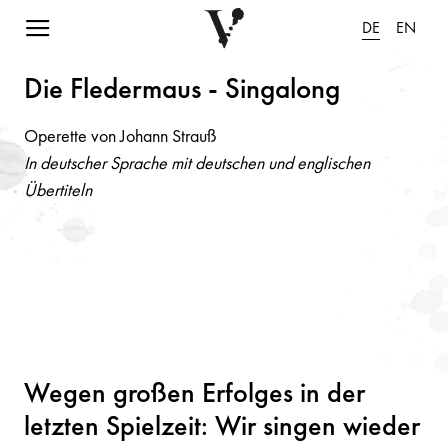
Navigation einblenden
DE
EN
Die Flederm
a
us - Si
n
g
a
lo
n
g
Operette von Johann Strauß
In deutscher Sprache mit deutschen und englischen
Übertiteln
Wegen großen Erfolges in der
letzten Spielzeit: Wir singen wieder