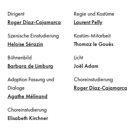
Dirigent
Regie und Kostüme
Roger
Díaz-Cajamarca
Laurent
Pelly
Szenische Einstudierung
Kostüm-Mitarbeit
Heloise
Sérazin
Thomaz
le Gouès
Bühnenbild
Licht
Barbara
de Limburg
Joël
Adam
Adaption Fassung und
Choreinstudierung
Dialoge
Roger
Díaz-Cajamarca
Agathe
Mélinand
Choreinstudierung
Elisabeth
Kirchner