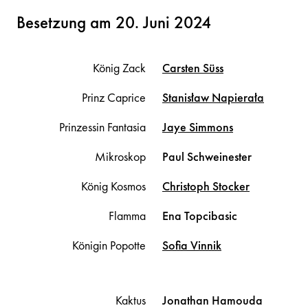
Besetzung am 20. Juni 2024
König Zack
Carsten
Süss
Prinz Caprice
Stanisław
Napierała
Prinzessin Fantasia
Jaye
Simmons
Mikroskop
Paul
Schweinester
König Kosmos
Christoph
Stocker
Flamma
Ena
Topcibasic
Königin Popotte
Sofia
Vinnik
Kaktus
Jonathan Hamouda