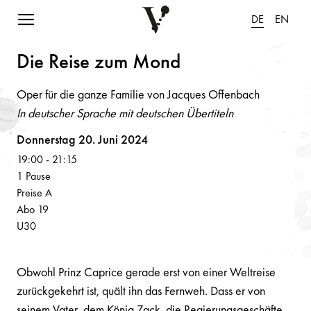
Navigation einblenden
DE
EN
Die Reise zum Mo
n
d
Oper für die ganze Familie von Jacques Offenbach
In deutscher Sprache mit deutschen Übertiteln
Volksoper
Donnerstag 20. Juni 2024
19:00
-
21:15
1 Pause
Preise A
Abo 19
U30
Obwohl Prinz Caprice gerade erst von einer Weltreise
zurückgekehrt ist, quält ihn das Fernweh. Dass er von
seinem Vater, dem König Zack, die Regierungsgeschäfte