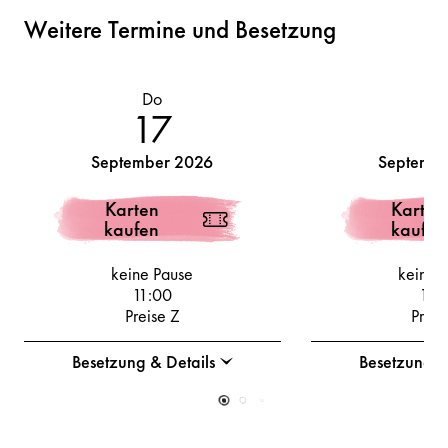
Weitere Termine und Besetzung
Do
Fr
17
1
September 2026
Septembe
Karten
Karten
kaufen
kaufen
keine Pause
keine 
11:00
11:
Preise Z
Preis
Besetzung & Details
Besetzung &