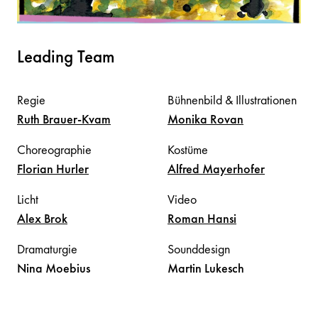
Leading Team
Regie
Bühnenbild & Illustrationen
Ruth
Brauer-Kvam
Monika
Rovan
Choreographie
Kostüme
Florian
Hurler
Alfred
Mayerhofer
Licht
Video
Alex
Brok
Roman
Hansi
Dramaturgie
Sounddesign
Nina
Moebius
Martin
Lukesch