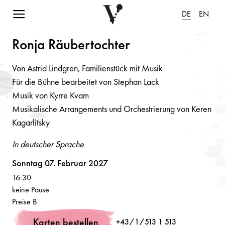
Navigation einblenden
DE
EN
Ro
n
j
a
Räubertochter
Von Astrid Lindgren, Familienstück mit Musik
Für die Bühne bearbeitet von Stephan Lack
Musik von Kyrre Kvam
Musikalische Arrangements und Orchestrierung von Keren
Kagarlitsky
In deutscher Sprache
Volksoper
Sonntag 07. Februar 2027
16:30
keine Pause
Preise B
Karten bestellen
+43/1/513 1 513