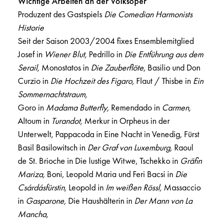
Wichtige Arbeiten an der Volksoper
Produzent des Gastspiels
Die Comedian Harmonists
Historie
Seit der Saison 2003/2004 fixes Ensemblemitglied
Josef
in
Wiener Blut,
Pedrillo
in
Die Entführung aus dem
Serail,
Monostatos in
Die Zauberflöte
, Basilio und Don
Curzio in
Die Hochzeit des Figaro,
Flaut / Thisbe in
Ein
Sommernachtstraum,
Goro in
Madama Butterfly,
Remendado in
Carmen,
Altoum in
Turandot,
Merkur in Orpheus in der
Unterwelt, Pappacoda in Eine Nacht in Venedig, Fürst
Basil Basilowitsch in
Der Graf von Luxemburg,
Raoul
de St. Brioche in Die lustige Witwe, Tschekko in
Gräfin
Mariza,
Boni, Leopold Maria und Feri Bacsi in
Die
Csárdásfürstin,
Leopold in
Im weißen Rössl,
Massaccio
in
Gasparone,
Die Haushälterin in
Der Mann von La
Mancha,