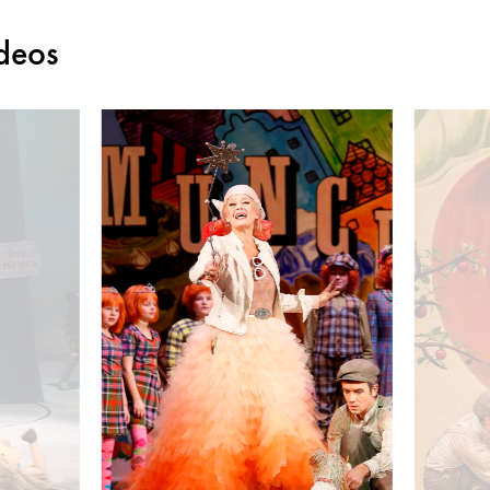
ideos
, zum einmaligen Abdruck freigegeben.
Juliette Khalil (Dorothy), Daniel Jeroma (Toto), Peter Le
Regula Rosin 