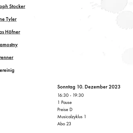
toph
Stocker
ine
Tyler
as
Höfner
amostny
renner
ereinig
Volksoper
Sonntag 10. Dezember 2023
16:30
-
19:30
1 Pause
Preise D
Musicalzyklus 1
Abo 23