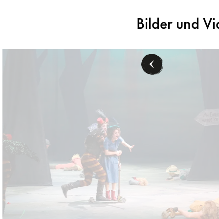
Bilder und V
ickory/Der Blechmann), Jugendchor - © Barbara Pálffy/Volksoper Wien