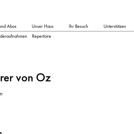
und Abos
Unser Haus
Ihr Besuch
Unterstützen
deraufnahmen
Repertoire
rer vo
n
Oz
en
m