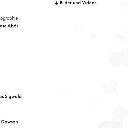
Bilder und Videos
ographie
cesc
Abós
as
Sigwald
a
Dawson