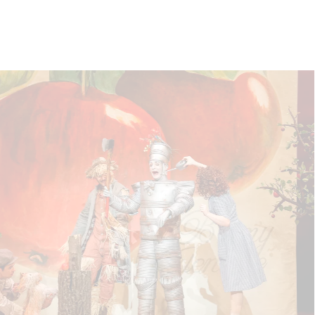
siak (Hunk/Die Vogelscheuche), Martin Bermoser (Zeke/Der Löwe), Ensem
(Tante Em/Glinda, die gute Hexe des Nordens), Daniel Jeroma (Toto), 