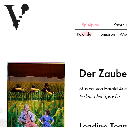
Spielplan
Karten 
Kalender
Premieren
Wie
Der Z
a
uberer vo
n
Oz
Der Z
a
ube
Musical von Harold Arlen
Musical von Harold Arl
In deutscher Sprache
In deutscher Sprache
Leading Tea