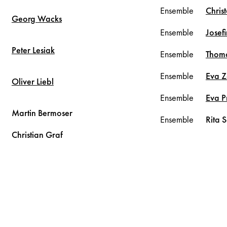
Ensemble
Chris
Georg
Wacks
Ensemble
Josef
Peter
Lesiak
Ensemble
Thom
Ensemble
Eva
Z
Oliver
Liebl
Ensemble
Eva
P
Martin
Bermoser
Ensemble
Rita
S
Christian
Graf