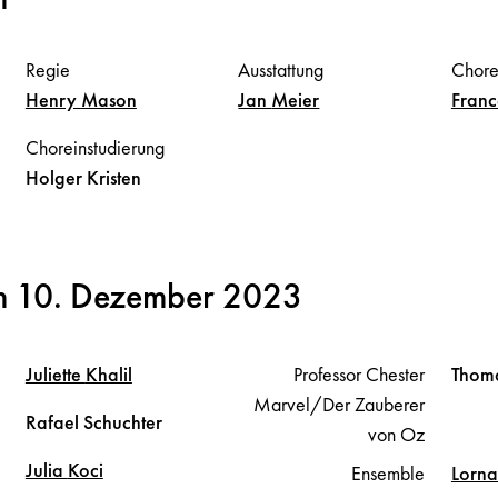
Regie
Ausstattung
Chore
Henry
Mason
Jan
Meier
Fran
Choreinstudierung
Holger
Kristen
m 10. Dezember 2023
Juliette
Khalil
Professor Chester
Thom
Marvel/Der Zauberer
Rafael
Schuchter
von Oz
Julia
Koci
Ensemble
Lorn