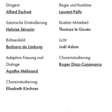
Dirigent
Regie und Kostüme
Alfred
Eschwé
Laurent
Pelly
Szenische Einstudierung
Kostüm-Mitarbeit
Heloise
Sérazin
Thomaz
le Gouès
Bühnenbild
Licht
Barbara
de Limburg
Joël
Adam
Adaption Fassung und
Choreinstudierung
Dialoge
Roger
Díaz-Cajamarca
Agathe
Mélinand
Choreinstudierung
Elisabeth
Kirchner