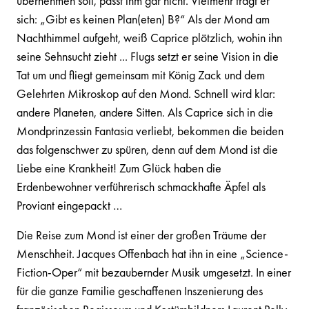
übernehmen soll, passt ihm gar nicht. Vielmehr fragt er
sich: „Gibt es keinen Plan(eten) B?“ Als der Mond am
Nachthimmel aufgeht, weiß Caprice plötzlich, wohin ihn
seine Sehnsucht zieht ... Flugs setzt er seine Vision in die
Tat um und fliegt gemeinsam mit König Zack und dem
Gelehrten Mikroskop auf den Mond. Schnell wird klar:
andere Planeten, andere Sitten. Als Caprice sich in die
Mondprinzessin Fantasia verliebt, bekommen die beiden
das folgenschwer zu spüren, denn auf dem Mond ist die
Liebe eine Krankheit! Zum Glück haben die
Erdenbewohner verführerisch schmackhafte Äpfel als
Proviant eingepackt …
Die Reise zum Mond ist einer der großen Träume der
Menschheit. Jacques Offenbach hat ihn in eine „Science-
Fiction-Oper“ mit bezaubernder Musik umgesetzt. In einer
für die ganze Familie geschaffenen Inszenierung des