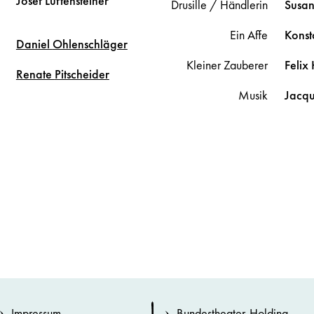
Josef
Luftensteiner
Drusille / Händlerin
Susa
Ein Affe
Konst
Daniel
Ohlenschläger
Kleiner Zauberer
Felix
Renate
Pitscheider
Musik
Jacq
Impressum
Bundestheater-Holding