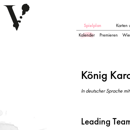
Spielplan
Karten 
Kalender
Premieren
Wie
Kö
n
ig K
a
rotte
Kö
n
ig K
a
r
In deutscher Sprache mit deutschen Übertiteln
In deutscher Sprache mit
Leading Tea