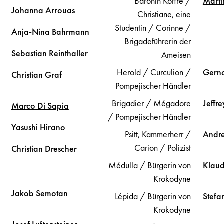
Baronin Koffre /
Mart
Johanna
Arrouas
Christiane, eine
Studentin / Corinne /
Anja-Nina
Bahrmann
Brigadeführerin der
Sebastian
Reinthaller
Ameisen
Herold / Curculion /
Gern
Christian
Graf
Pompejischer Händler
Brigadier / Mégadore
Jeffr
Marco
Di Sapia
/ Pompejischer Händler
Yasushi
Hirano
Psitt, Kammerherr /
Andr
Carion / Polizist
Christian
Drescher
Médulla / Bürgerin von
Klau
Krokodyne
Jakob
Semotan
Lépida / Bürgerin von
Stefa
Krokodyne