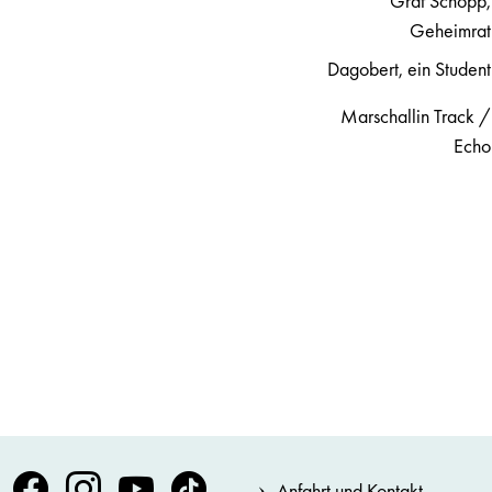
Graf Schopp,
Geheimrat
Dagobert, ein Student
Marschallin Track /
Echo
Volksoper Facebook
Volksoper Instagram
Volksoper Youtube
Volksoper TikTok
Anfahrt und Kontakt