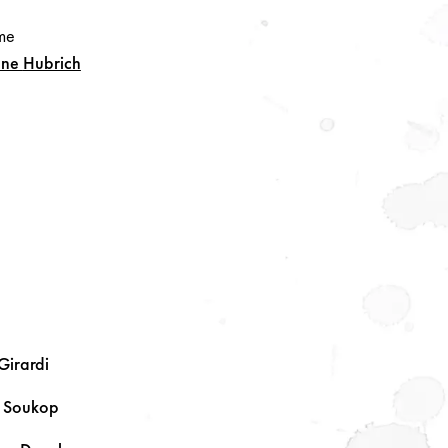
me
nne
Hubrich
Girardi
a
Soukop