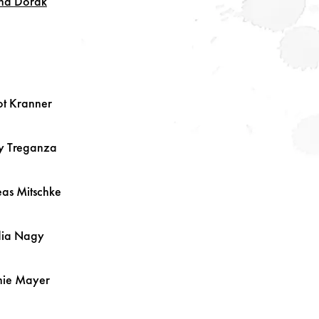
ina
Dorak
ot
Kranner
ey
Treganza
eas
Mitschke
dia
Nagy
nie
Mayer