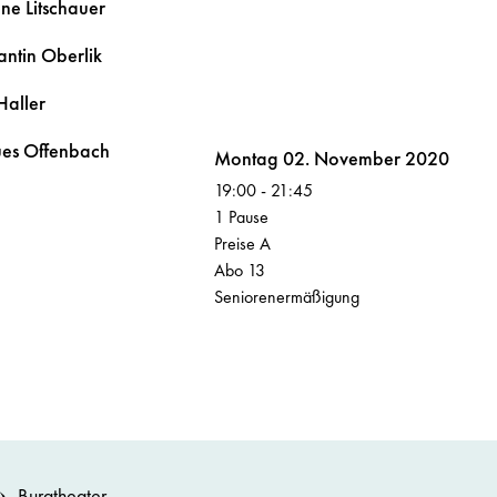
nne
Litschauer
antin
Oberlik
Haller
ues
Offenbach
Volksoper
Montag 02. November 2020
19:00
-
21:45
1 Pause
Preise A
Abo 13
Seniorenermäßigung
Burgtheater