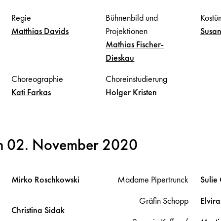
Regie
Bühnenbild und
Kostü
Matthias
Davids
Projektionen
Susa
Mathias
Fischer-
Dieskau
Choreographie
Choreinstudierung
Kati
Farkas
Holger
Kristen
m 02. November 2020
Mirko
Roschkowski
Madame Pipertrunck
Sulie
Gräfin Schopp
Elvir
Christina
Sidak