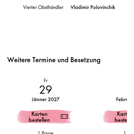
Vierter Obsthändler
Vladimir
Polovinchik
Weitere Termine und Besetzung
Fr
M
29
Jänner 2027
Februar
Karten
Karten
bestellen
bestelle
1 Pause
1 Pa