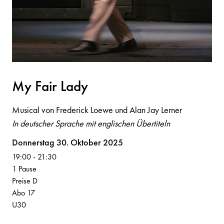
My F
a
ir L
a
dy
Musical von Frederick Loewe und Alan Jay Lerner
In deutscher Sprache mit englischen Übertiteln
Volksoper
Donnerstag 30. Oktober 2025
19:00
-
21:30
1 Pause
Preise D
Abo 17
U30