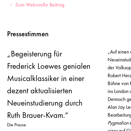
Zum Weborello Beitrag
Pressestimmen
„Auf einen e
„Begeisterung für
Neueinstud
Frederick Loewes genialen
der Volksop
Robert Herz
Musicalklassiker in einer
Bühne von R
dezent aktualisierten
ins London 
Dennoch gel
Neueinstudierung durch
Alan Jay Le
Ruth Brauer-Kvam.“
Bearbeitun
Pygmalion
s
Die Presse
einer auf Gl