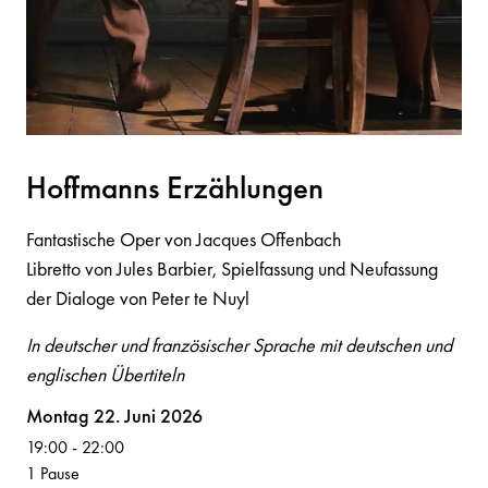
Hoffm
a
n
n
s Erzählu
n
ge
n
Fantastische Oper von Jacques Offenbach
Libretto von Jules Barbier, Spielfassung und Neufassung
der Dialoge von Peter te Nuyl
In deutscher und französischer Sprache mit deutschen und
englischen Übertiteln
Volksoper
Montag 22. Juni 2026
19:00
-
22:00
1 Pause