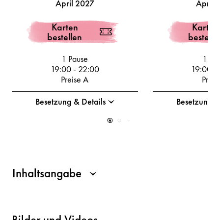
April 2027
April 
Karten
Karten
bestellen
bestelle
1 Pause
1 Pa
19:00
-
22:00
19:00
-
Preise A
Preis
Besetzung & Details
Besetzung &
Inhaltsangabe
Bilder und Videos