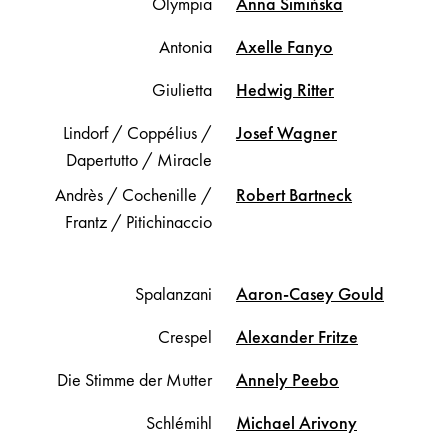
Olympia
Anna
Simińska
Antonia
Axelle
Fanyo
Giulietta
Hedwig
Ritter
Lindorf / Coppélius /
Josef
Wagner
Dapertutto / Miracle
Andrès / Cochenille /
Robert
Bartneck
Frantz / Pitichinaccio
Spalanzani
Aaron-Casey
Gould
Crespel
Alexander
Fritze
Die Stimme der Mutter
Annely
Peebo
Schlémihl
Michael
Arivony