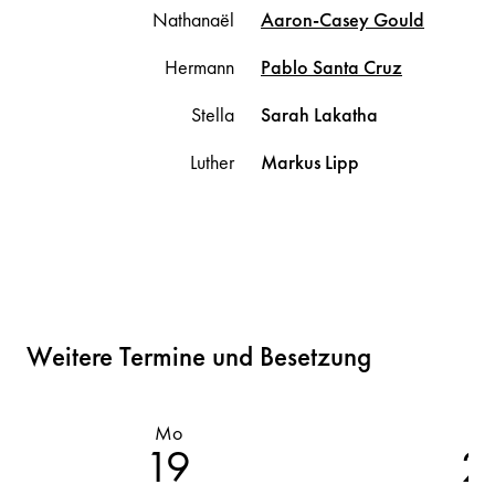
Nathanaël
Aaron-Casey
Gould
Hermann
Pablo
Santa Cruz
Stella
Sarah
Lakatha
Luther
Markus
Lipp
Weitere Termine und Besetzung
Mo
D
19
2