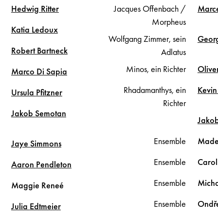
Hedwig
Ritter
Jacques Offenbach /
Marc
Morpheus
Katia
Ledoux
Wolfgang Zimmer, sein
Geor
Robert
Bartneck
Adlatus
Minos, ein Richter
Olive
Marco
Di Sapia
Rhadamanthys, ein
Kevi
Ursula
Pfitzner
Richter
Jakob
Semotan
Jako
Ensemble
Made
Jaye
Simmons
Ensemble
Carol
Aaron
Pendleton
Ensemble
Mich
Maggie
Reneé
Ensemble
Ondř
Julia
Edtmeier