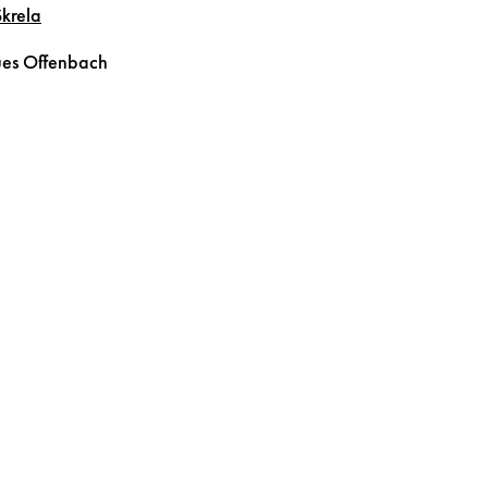
Skrela
ues
Offenbach