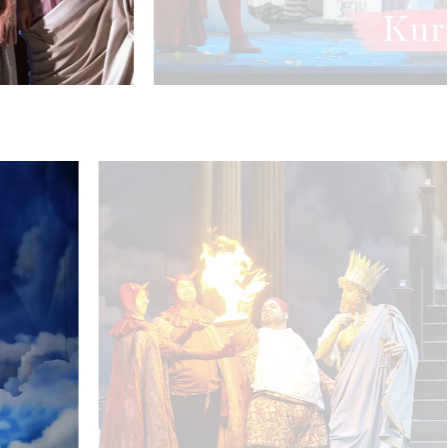
Marco Di Sapia (Jupiter), Ursula Pfitzner (Juno) - © Barbar