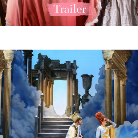
ksoper Wien
bner (Orpheus) - © Barbara Pálffy / Volksoper Wien