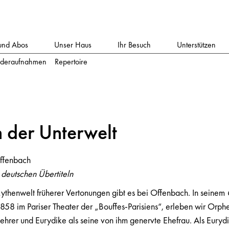
und Abos
Unser Haus
Ihr Besuch
Unterstützen
deraufnahmen
Repertoire
n
der U
n
terwelt
ffenbach
 deutschen Übertiteln
ythenwelt früherer Vertonungen gibt es bei Offenbach. In seinem
 1858 im Pariser Theater der „Bouffes-Parisiens“, erleben wir Orphe
ehrer und Eurydike als seine von ihm genervte Ehefrau. Als Eurydik