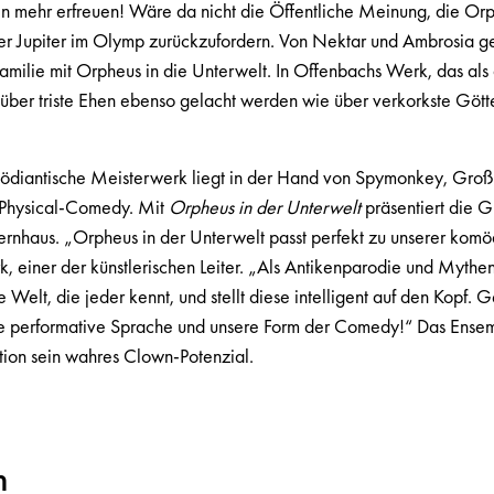
en mehr erfreuen! Wäre da nicht die Öffentliche Meinung, die Orp
ter Jupiter im Olymp zurückzufordern. Von Nektar und Ambrosia g
amilie mit Orpheus in die Unterwelt. In Offenbachs Werk, das als
f über triste Ehen ebenso gelacht werden wie über verkorkste Gött
mödiantische Meisterwerk liegt in der Hand von Spymonkey, Groß
 Physical-Comedy. Mit
Orpheus in der Unterwelt
präsentiert die G
rnhaus. „Orpheus in der Unterwelt passt perfekt zu unserer komö
rk, einer der künstlerischen Leiter. „Als Antikenparodie und Mythen
e Welt, die jeder kennt, und stellt diese intelligent auf den Kopf.
re performative Sprache und unsere Form der Comedy!“ Das Ense
uktion sein wahres Clown-Potenzial.
m