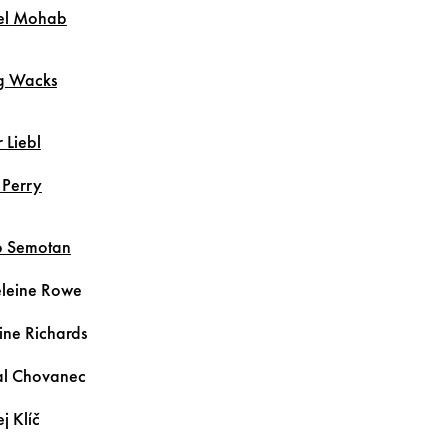
el
Mohab
g
Wacks
r
Liebl
n
Perry
b
Semotan
leine
Rowe
ine
Richards
al
Chovanec
ej
Klíč