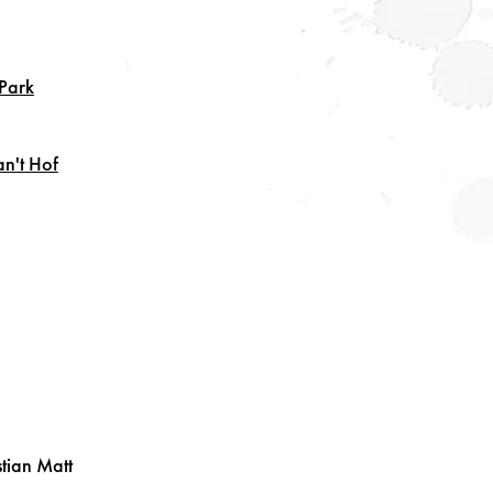
Park
an't Hof
tian
Matt