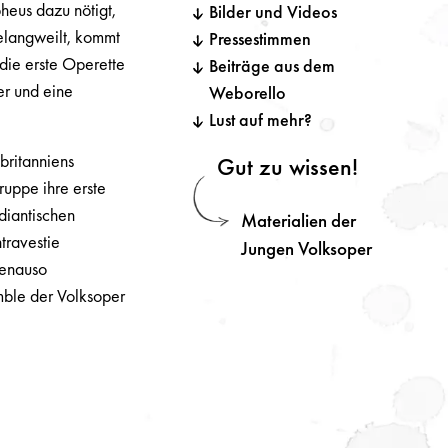
heus dazu nötigt,
Bilder und Videos
elangweilt, kommt
Pressestimmen
 die erste Operette
Beiträge aus dem
er und eine
Weborello
Lust auf mehr?
britanniens
Gut zu wissen!
ruppe ihre erste
diantischen
Materialien der
travestie
Jungen Volksoper
 Genauso
mble der Volksoper