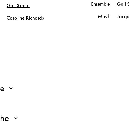
Ensemble
Gail
Gail
Skrela
Musik
Jacq
Caroline
Richards
be
che