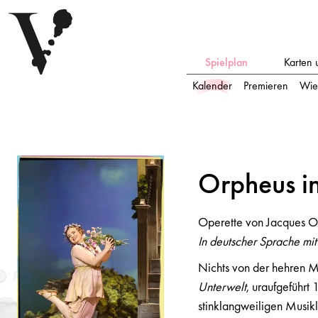
Spielplan
Karten 
Kalender
Premieren
Wie
Orpheus i
n
der U
n
terwelt
Orpheus i
Operette von Jacques Offenbach
Operette von Jacques O
In deutscher Sprache mit deutschen Übertiteln
In deutscher Sprache mit
Nichts von der hehren M
Unterwelt
, uraufgeführt
stinklangweiligen Musikl