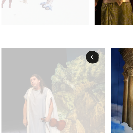
ter (Eurydike), Karl-Michael Ebner (Orpheus) - © Barbara Pálffy / Vol
Karl-Michael E