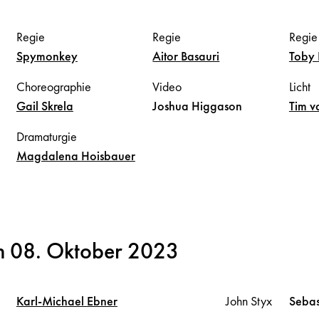
Regie
Regie
Regie
Spymonkey
Aitor
Basauri
Toby
Choreographie
Video
Licht
Gail
Skrela
Joshua
Higgason
Tim
v
Dramaturgie
Magdalena
Hoisbauer
m 08. Oktober 2023
Karl-Michael
Ebner
John Styx
Sebas