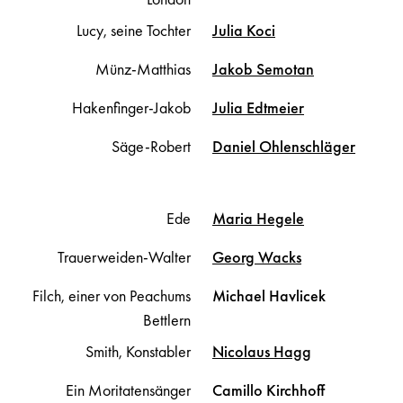
Lucy, seine Tochter
Julia
Koci
Münz-Matthias
Jakob
Semotan
Hakenfinger-Jakob
Julia
Edtmeier
Säge-Robert
Daniel
Ohlenschläger
Ede
Maria
Hegele
Trauerweiden-Walter
Georg
Wacks
Filch, einer von Peachums
Michael
Havlicek
Bettlern
Smith, Konstabler
Nicolaus
Hagg
Ein Moritatensänger
Camillo
Kirchhoff