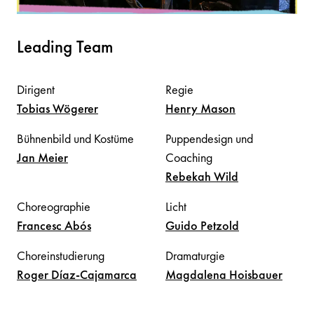
Leading Team
Dirigent
Regie
Tobias
Wögerer
Henry
Mason
Bühnenbild und Kostüme
Puppendesign und
Jan
Meier
Coaching
Rebekah
Wild
Choreographie
Licht
Francesc
Abós
Guido
Petzold
Choreinstudierung
Dramaturgie
Roger
Díaz-Cajamarca
Magdalena
Hoisbauer