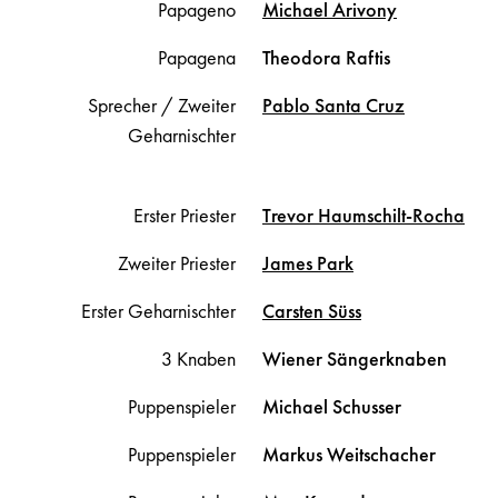
Papageno
Michael
Arivony
Papagena
Theodora
Raftis
Sprecher / Zweiter
Pablo
Santa Cruz
Geharnischter
Erster Priester
Trevor
Haumschilt-Rocha
Zweiter Priester
James
Park
Erster Geharnischter
Carsten
Süss
3 Knaben
Wiener Sängerknaben
Puppenspieler
Michael
Schusser
Puppenspieler
Markus
Weitschacher