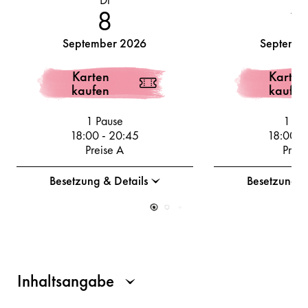
8
1
September 2026
Septembe
Karten
Karten
kaufen
kaufen
1 Pause
1 Pa
18:00
-
20:45
18:00
-
Preise A
Preis
Besetzung & Details
Besetzung &
Inhaltsangabe