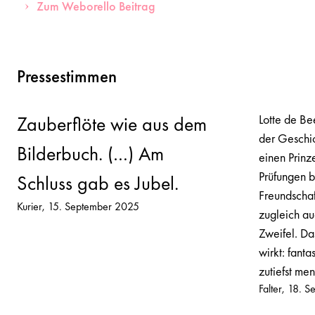
Zum Weborello Beitrag
Pressestimmen
Lotte de Bee
Zauberflöte wie aus dem
der Geschic
Bilderbuch. (…) Am
einen Prinze
Prüfungen b
Schluss gab es Jubel.
Freundscha
Kurier
15. September 2025
zugleich au
Zweifel. Das
wirkt: fanta
zutiefst men
Falter
18. S