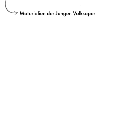
Materialien der Jungen Volksoper
Volksoper Facebook
Volksoper Instagram
Volksoper Youtube
Volksoper TikTok
Presse
Anfahrt und Kontakt
Impressum
AGB
Datenschutzerklärung
Hausordnung